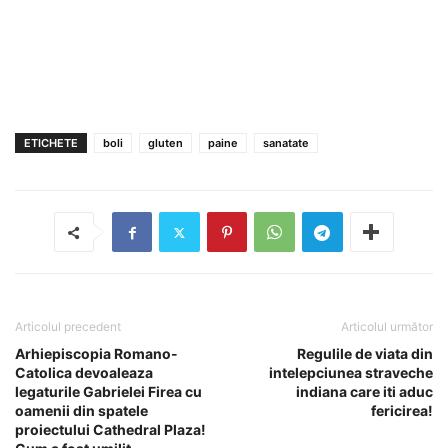
ETICHETE
boli
gluten
paine
sanatate
Articolul precedent
Articolul următor
Arhiepiscopia Romano-
Regulile de viata din
Catolica devoaleaza
intelepciunea straveche
legaturile Gabrielei Firea cu
indiana care iti aduc
oamenii din spatele
fericirea!
proiectului Cathedral Plaza!