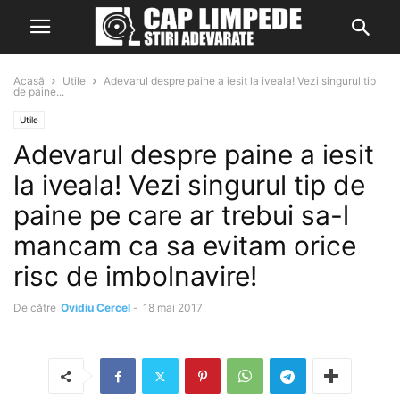
Acasă
Utile
Adevarul despre paine a iesit la iveala! Vezi singurul tip
de paine...
Utile
Adevarul despre paine a iesit
la iveala! Vezi singurul tip de
paine pe care ar trebui sa-l
mancam ca sa evitam orice
risc de imbolnavire!
De către
Ovidiu Cercel
-
18 mai 2017