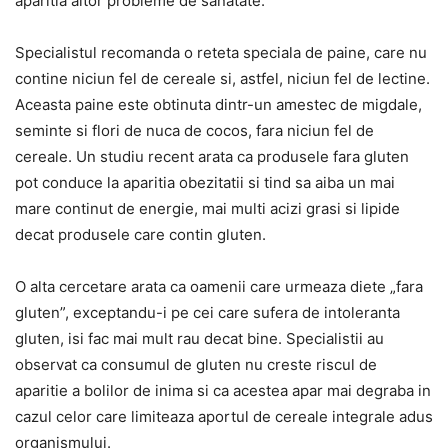
aparitia altor probleme de sanatate.
Specialistul recomanda o reteta speciala de paine, care nu
contine niciun fel de cereale si, astfel, niciun fel de lectine.
Aceasta paine este obtinuta dintr-un amestec de migdale,
seminte si flori de nuca de cocos, fara niciun fel de
cereale. Un studiu recent arata ca produsele fara gluten
pot conduce la aparitia obezitatii si tind sa aiba un mai
mare continut de energie, mai multi acizi grasi si lipide
decat produsele care contin gluten.
O alta cercetare arata ca oamenii care urmeaza diete „fara
gluten”, exceptandu-i pe cei care sufera de intoleranta
gluten, isi fac mai mult rau decat bine. Specialistii au
observat ca consumul de gluten nu creste riscul de
aparitie a bolilor de inima si ca acestea apar mai degraba in
cazul celor care limiteaza aportul de cereale integrale adus
organismului.