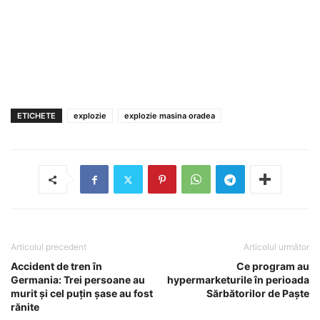
ETICHETE
explozie
explozie masina oradea
Articolul precedent
Articolul următor
Accident de tren în
Ce program au
Germania: Trei persoane au
hypermarketurile în perioada
murit şi cel puţin şase au fost
Sărbătorilor de Paşte
rănite