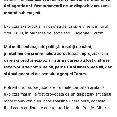
deflagraţia ar fi fost provocată de un dispozitiv artizanal
montat sub maşină.
Explozia s-a produs în noaptea de joi spre vineri, în jurul
orei 03.00, în parcarea de lângă sediul agenţiei Tarom.
Mai multe echipaje de poliţişti, însoţiţi de câini,
pirotehnicieni şi criminalişti cercetează împrejurările în
care s-a produs explozia, în urma căreia au fost distruse
rezervorul de combustibil, parbrizul şi luneta maşinii, dar
şi două geamuri ale sediului agenţiei Tarom.
Potrivit unor surse judiciare, primele cercetări arată că
explozia maşinii a fost provocată de un dispozitiv artizanal
montat sub vehiculul care aparţine unei tinere, aceasta
fiind acum audiată de anchetatori la sediul Poliţiei Bihor.