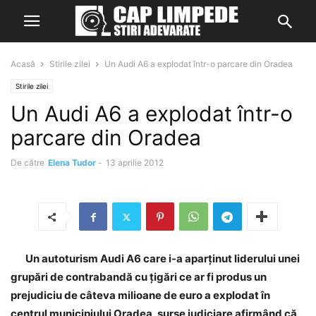
Acasă
Stirile zilei
Un Audi A6 a explodat într-o parcare din Oradea
Stirile zilei
Un Audi A6 a explodat într-o
parcare din Oradea
De către
Elena Tudor
-
13 aprilie 2012
Un autoturism Audi A6 care i-a aparţinut liderului unei
grupări de contrabandă cu ţigări ce ar fi produs un
prejudiciu de câteva milioane de euro a explodat în
centrul municipiului Oradea, surse judiciare afirmând că