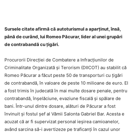
Sursele citate afirmă că autoturismul a aparţinut, însă,
până de curând, lui Romeo Păcurar, lider al unei grupări
de contrabandă cu ţigări.
Procurorii Direcţiei de Combatere a Infracţiunilor de
Criminalitate Organizată şi Terorism (DIICOT) au stabilit că
Romeo Păcurar a făcut peste 50 de transporturi cu ţigări
de contrabandă, în valoare de peste 10 milioane de euro. El
a fost trimis în judecată în mai multe dosare penale, pentru
contrabandă, înşelăciune, evaziune fiscală şi spălare de
bani. Într-unul dintre dosare, alături de Păcurar a fost
învinuit şi fostul şef al Vămii Salonta Gabriel Bar. Acesta e
acuzat că ar fi supervizat personal ieşirea camioanelor,
având sarcina să-i avertizeze pe traficanţi în cazul unor