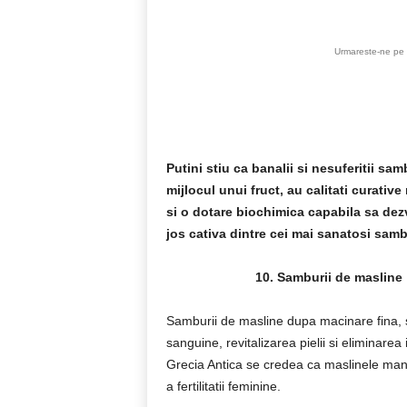
Urmareste-ne pe 
Putini stiu ca banalii si nesuferitii sa
mijlocul unui fruct, au calitati curati
si o dotare biochimica capabila sa dez
jos cativa dintre cei mai sanatosi sambu
10. Samburii de masline
Samburii de masline dupa macinare fina, su
sanguine, revitalizarea pielii si eliminarea
Grecia Antica se credea ca maslinele manc
a fertilitatii feminine.