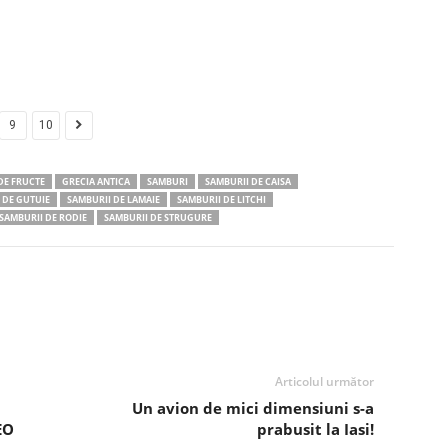
9
10
DE FRUCTE
GRECIA ANTICA
SAMBURI
SAMBURII DE CAISA
 DE GUTUIE
SAMBURII DE LAMAIE
SAMBURII DE LITCHI
SAMBURII DE RODIE
SAMBURII DE STRUGURE
Articolul următor
Un avion de mici dimensiuni s-a
EO
prabusit la Iasi!