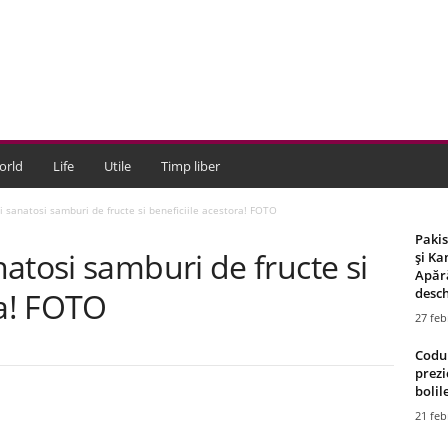
orld
Life
Utile
Timp liber
 sanatosi samburi de fructe si beneficiile acestora! FOTO
Paki
atosi samburi de fructe si
și Ka
Apără
desch
ra! FOTO
27 feb
Codul
prezi
bolile
21 feb