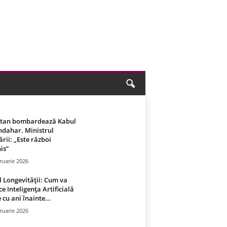
stan bombardează Kabul
ndahar. Ministrul
rii: „Este război
is”
ruarie 2026
 Longevității: Cum va
ce Inteligența Artificială
 cu ani înainte...
ruarie 2026