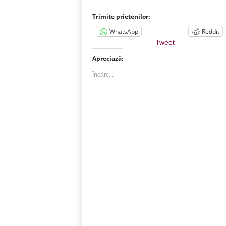
Trimite prietenilor:
WhatsApp
Reddit
Tweet
Apreciază:
Încarc...