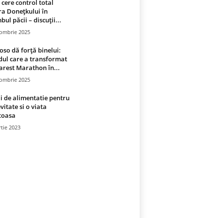
 cere control total
a Donețkului în
bul păcii – discuții...
tombrie 2025
oso dă forță binelui:
ul care a transformat
rest Marathon în...
tombrie 2025
i de alimentatie pentru
vitate si o viata
toasa
tie 2023