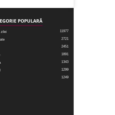
EGORIE POPULARĂ
11977
 zilei
2721
ate
2451
1891
c
1343
a
1299
l
1249