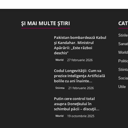
ȘI MAI MULTE ȘTIRI
CAT
Stirile
Pakistan bombardează Kabul
și Kandahar. Ministrul
Sanat
Apărării: „Este război
deschis”
World
World
27 februarie 2026
Politi
Stiint
Codul Longevității: Cum va
prezice Inteligența Artificială
Socia
bolile cu ani înainte...
Utile
Stiinta
21 februarie 2026
Putin cere control total
asupra Donețkului în
schimbul păcii – discuții...
World
19 octombrie 2025