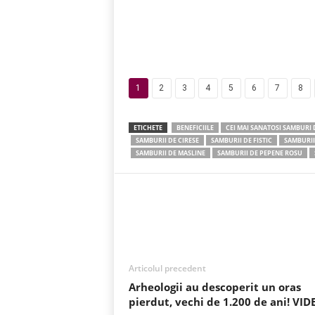
1
2
3
4
5
6
7
8
ETICHETE
BENEFICIILE
CEI MAI SANATOSI SAMBURI 
SAMBURII DE CIRESE
SAMBURII DE FISTIC
SAMBURII
SAMBURII DE MASLINE
SAMBURII DE PEPENE ROSU
Acțiune
Articolul precedent
Arheologii au descoperit un oras
pierdut, vechi de 1.200 de ani! VID