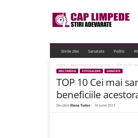
C
a
p
L
i
m
p
e
Stirile zilei
Sanatate
Politic
W
d
e
Acasă
Multimedia
Fotogalerie
TOP 10 Cei mai
MULTIMEDIA
FOTOGALERIE
SANATATE
TOP 10 Cei mai san
beneficiile acesto
De către
Elena Tudor
-
16 iunie 2013
Acțiune