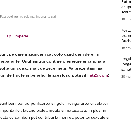
Putin
asupr
schim
Facebook pentru cele mai importante stiri
19 oc
Fortz
brand
Cap Limpede
Bucha
18 oc
mburi, pe care ii aruncam cat colo cand dam de ei in
Regul
ve nebanuite. Unul singur contine o energie embrionara
longe
volte un copac inalt de zece metri. Va prezentam mai
sana
ri de fructe si beneficiile acestora, potrivit
list25.com
:
30 mar
nt buni pentru purificarea singelui, revigorarea circulatiei
 impuritatilor, lasand pielea moale si matasoasa. In plus, in
ate cu samburi pot contribui la marirea potentei sexuale si