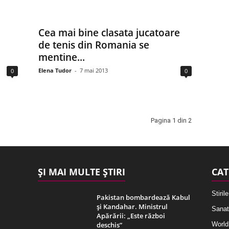
Cea mai bine clasata jucatoare
de tenis din Romania se
mentine...
Elena Tudor
-
7 mai 2013
0
0
Pagina 1 din 2
ȘI MAI MULTE ȘTIRI
CAT
Stirile
Pakistan bombardează Kabul
și Kandahar. Ministrul
Sanat
Apărării: „Este război
deschis”
World