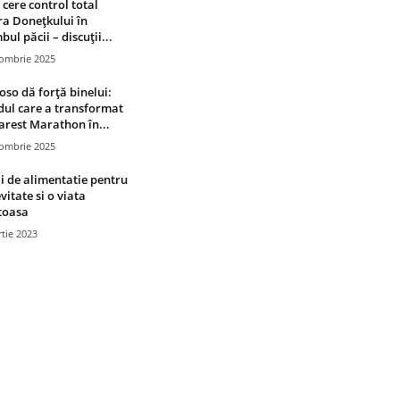
 cere control total
a Donețkului în
bul păcii – discuții...
tombrie 2025
oso dă forță binelui:
ul care a transformat
rest Marathon în...
tombrie 2025
i de alimentatie pentru
vitate si o viata
toasa
tie 2023