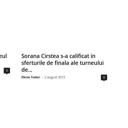
eul
Sorana Cirstea s-a calificat in
sferturile de finala ale turneului
de...
0
Elena Tudor
-
2 august 2013
0