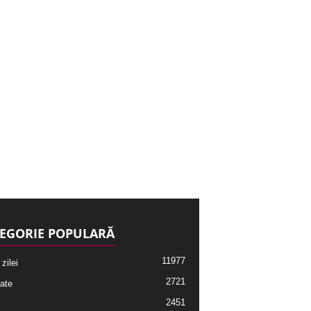
EGORIE POPULARĂ
11977
 zilei
2721
ate
2451