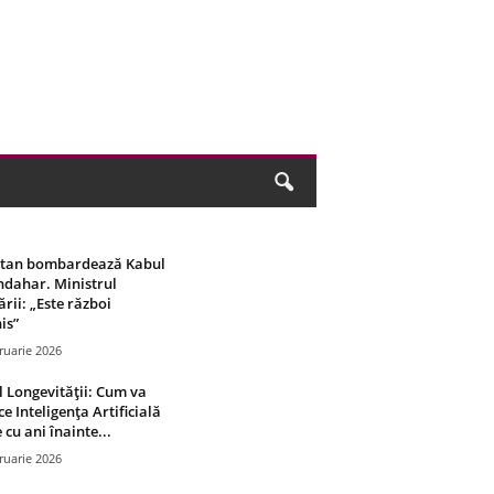
stan bombardează Kabul
ndahar. Ministrul
rii: „Este război
is”
ruarie 2026
 Longevității: Cum va
ce Inteligența Artificială
 cu ani înainte...
ruarie 2026