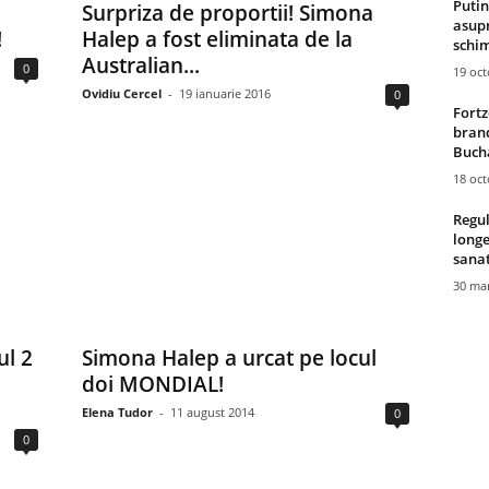
Putin
Surpriza de proportii! Simona
asupr
!
Halep a fost eliminata de la
schim
Australian...
0
19 oc
Ovidiu Cercel
-
19 ianuarie 2016
0
Fortz
brand
Bucha
18 oc
Regul
longe
sana
30 mar
l 2
Simona Halep a urcat pe locul
doi MONDIAL!
Elena Tudor
-
11 august 2014
0
0