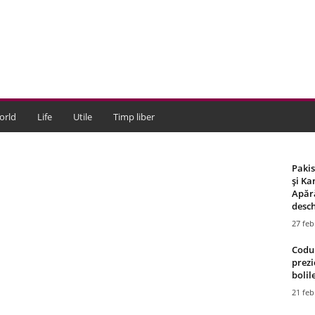
orld
Life
Utile
Timp liber
Paki
și Ka
Apără
desch
27 feb
Codul
prezi
bolile
21 feb