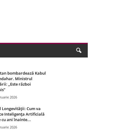
stan bombardează Kabul
ndahar. Ministrul
rii: „Este război
is”
ruarie 2026
 Longevității: Cum va
ce Inteligența Artificială
 cu ani înainte...
ruarie 2026