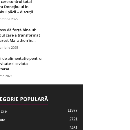
 cere control total
a Donețkului în
bul păcii – discuții...
tombrie 2025
oso dă forță binelui:
ul care a transformat
rest Marathon în...
tombrie 2025
i de alimentatie pentru
vitate si o viata
toasa
tie 2023
EGORIE POPULARĂ
11977
 zilei
2721
ate
2451