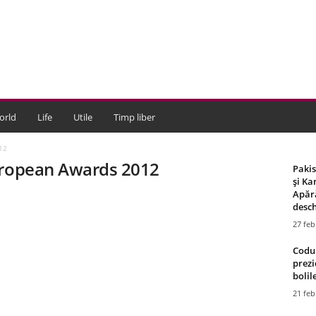
orld
Life
Utile
Timp liber
12
uropean Awards 2012
Paki
și Ka
Apără
desch
27 feb
Codul
prezi
bolile
21 feb