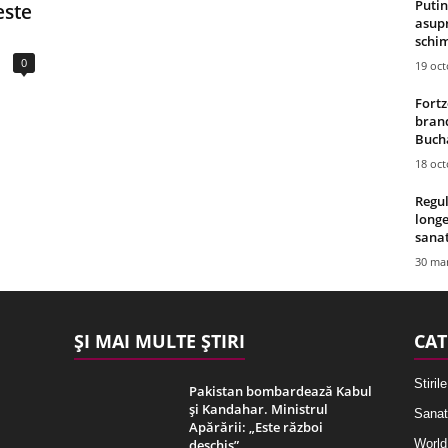
Putin
este
asupr
schim
0
19 oc
Fortz
brand
Bucha
18 oc
Regul
longe
sana
30 mar
ȘI MAI MULTE ȘTIRI
CAT
Stirile
Pakistan bombardează Kabul
și Kandahar. Ministrul
Sanat
Apărării: „Este război
deschis”
World