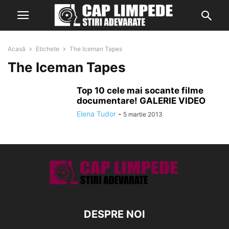
Acasă
Etichete
The Iceman Tapes
The Iceman Tapes
Top 10 cele mai socante filme
documentare! GALERIE VIDEO
Elena Tudor
-
5 martie 2013
DESPRE NOI