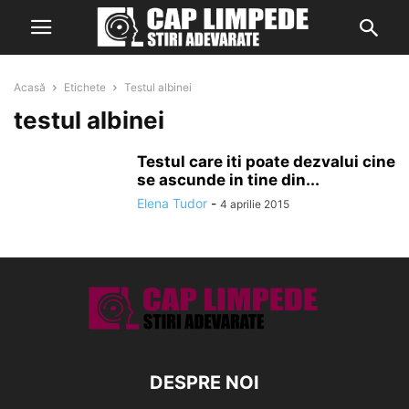
Acasă
Etichete
Testul albinei
testul albinei
Testul care iti poate dezvalui cine
se ascunde in tine din...
Elena Tudor
-
4 aprilie 2015
DESPRE NOI