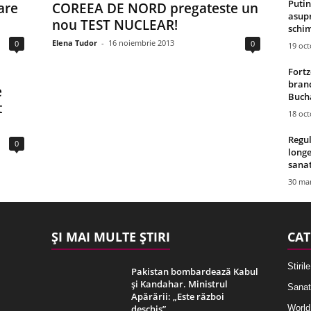
Putin
are
COREEA DE NORD pregateste un
asupr
nou TEST NUCLEAR!
schim
Elena Tudor
-
16 noiembrie 2013
0
0
19 oc
Fortz
brand
e
Bucha
t
18 oc
Regul
0
longe
sana
30 mar
ȘI MAI MULTE ȘTIRI
CAT
Stirile
Pakistan bombardează Kabul
și Kandahar. Ministrul
Sanat
Apărării: „Este război
deschis”
World