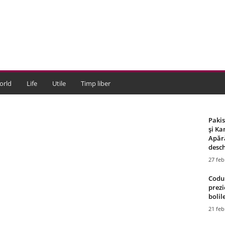
orld
Life
Utile
Timp liber
Paki
și Ka
Apără
desch
27 feb
Codul
prezi
bolile
21 feb