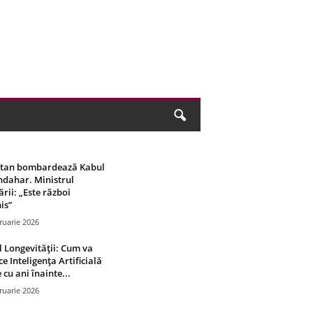
stan bombardează Kabul
ndahar. Ministrul
rii: „Este război
is”
ruarie 2026
 Longevității: Cum va
ce Inteligența Artificială
 cu ani înainte...
ruarie 2026