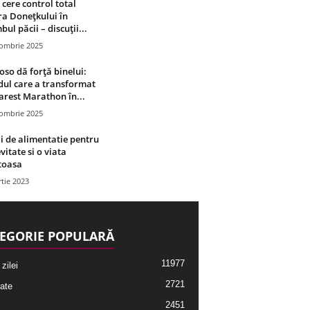
 cere control total
a Donețkului în
bul păcii – discuții...
tombrie 2025
oso dă forță binelui:
ul care a transformat
rest Marathon în...
tombrie 2025
i de alimentatie pentru
vitate si o viata
toasa
tie 2023
EGORIE POPULARĂ
11977
 zilei
2721
ate
2451