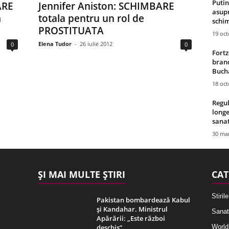
Putin
ARE
Jennifer Aniston: SCHIMBARE
asupr
m
totala pentru un rol de
schim
PROSTITUATA
19 oc
Elena Tudor
-
26 iulie 2012
0
0
Fortz
brand
Bucha
18 oc
Regul
longe
sana
30 mar
ȘI MAI MULTE ȘTIRI
CAT
Stirile
Pakistan bombardează Kabul
și Kandahar. Ministrul
Sanat
Apărării: „Este război
deschis”
World