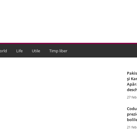
orld
Life
Utile
Timp liber
Paki
și Ka
Apără
desch
27 feb
Codul
prezi
bolile
21 feb