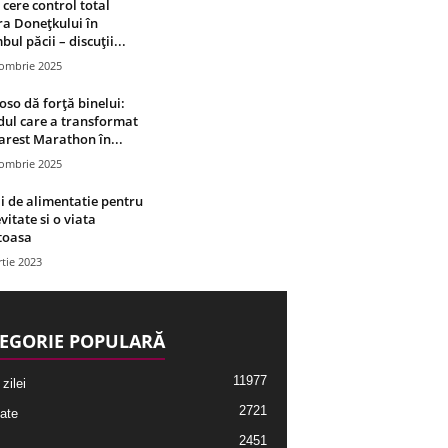
 cere control total
a Donețkului în
bul păcii – discuții...
tombrie 2025
oso dă forță binelui:
ul care a transformat
rest Marathon în...
tombrie 2025
i de alimentatie pentru
vitate si o viata
toasa
tie 2023
EGORIE POPULARĂ
11977
 zilei
2721
ate
2451