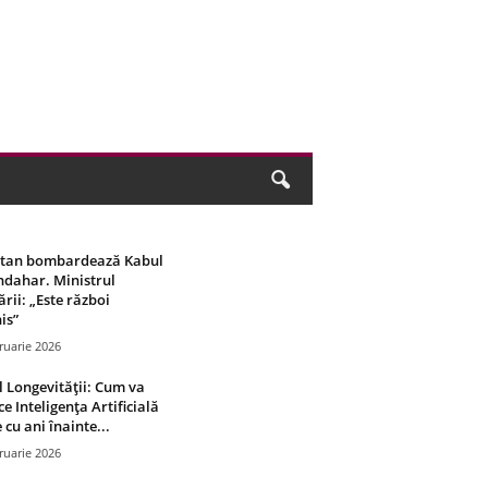
stan bombardează Kabul
ndahar. Ministrul
rii: „Este război
is”
ruarie 2026
 Longevității: Cum va
ce Inteligența Artificială
 cu ani înainte...
ruarie 2026