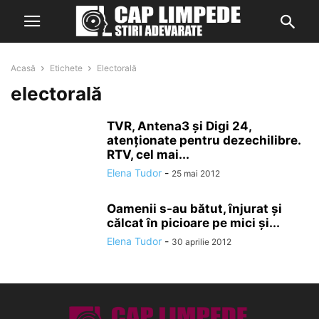
Acasă
Etichete
Electorală
electorală
TVR, Antena3 şi Digi 24,
atenționate pentru dezechilibre.
RTV, cel mai...
Elena Tudor
-
25 mai 2012
Oamenii s-au bătut, înjurat și
călcat în picioare pe mici și...
Elena Tudor
-
30 aprilie 2012