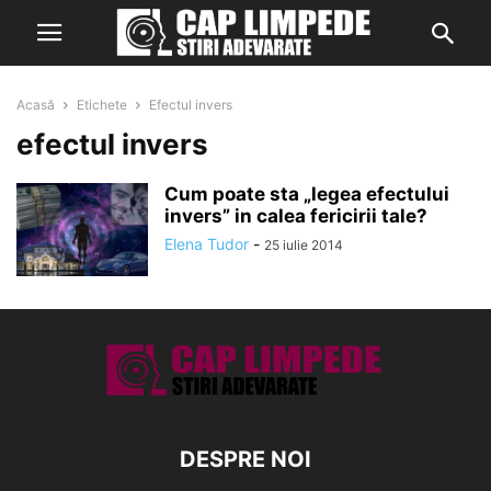
Acasă
Etichete
Efectul invers
efectul invers
Cum poate sta „legea efectului
invers” in calea fericirii tale?
Elena Tudor
-
25 iulie 2014
DESPRE NOI