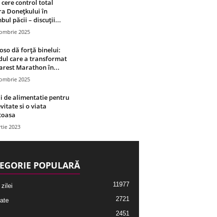
 cere control total
a Donețkului în
bul păcii – discuții...
tombrie 2025
oso dă forță binelui:
ul care a transformat
rest Marathon în...
tombrie 2025
i de alimentatie pentru
vitate si o viata
toasa
tie 2023
EGORIE POPULARĂ
11977
 zilei
2721
ate
2451