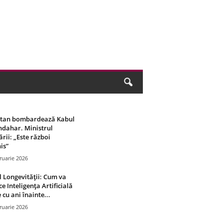
stan bombardează Kabul
ndahar. Ministrul
rii: „Este război
is”
ruarie 2026
 Longevității: Cum va
ce Inteligența Artificială
 cu ani înainte...
ruarie 2026