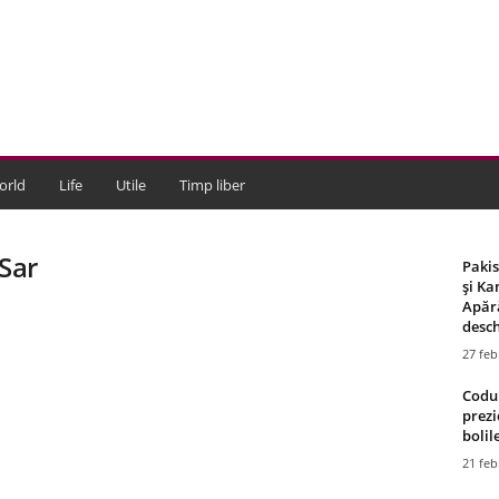
orld
Life
Utile
Timp liber
 Sar
Paki
și Ka
Apără
desch
27 feb
Codul
prezi
bolile
21 feb