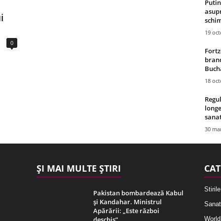
Putin
asupr
i
schim
19 oc
0
Fortz
brand
Bucha
18 oc
Regul
longe
sana
30 mar
ȘI MAI MULTE ȘTIRI
CAT
Stirile
Pakistan bombardează Kabul
și Kandahar. Ministrul
Sanat
Apărării: „Este război
deschis”
World