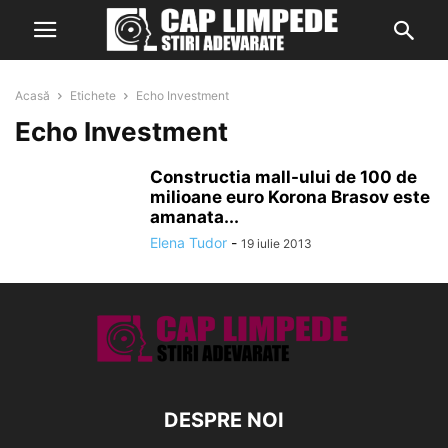
Acasă
Etichete
Echo Investment
Echo Investment
Constructia mall-ului de 100 de
milioane euro Korona Brasov este
amanata...
Elena Tudor
-
19 iulie 2013
DESPRE NOI