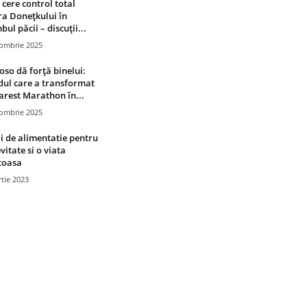
 cere control total
a Donețkului în
bul păcii – discuții...
tombrie 2025
oso dă forță binelui:
ul care a transformat
rest Marathon în...
tombrie 2025
i de alimentatie pentru
vitate si o viata
toasa
tie 2023