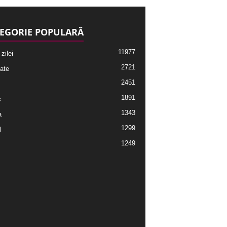
EGORIE POPULARĂ
11977
 zilei
2721
ate
2451
1891
c
1343
a
1299
l
1249