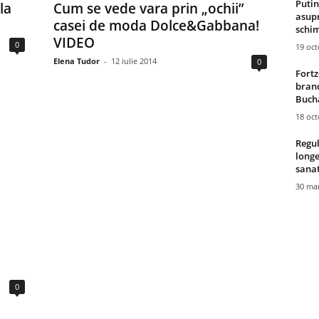
Putin
la
Cum se vede vara prin „ochii”
asupr
casei de moda Dolce&Gabbana!
schim
VIDEO
0
19 oc
Elena Tudor
-
12 iulie 2014
0
Fortz
brand
Bucha
18 oc
Regul
longe
sana
30 mar
0