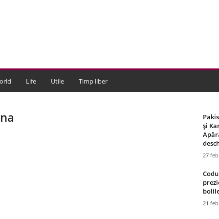
orld
Life
Utile
Timp liber
nna
Paki
și Ka
Apără
desch
27 feb
Codul
prezi
bolile
21 feb