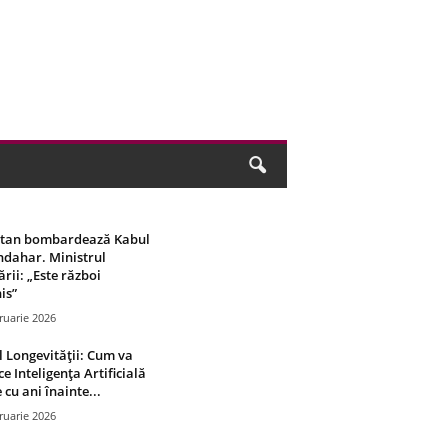
stan bombardează Kabul
ndahar. Ministrul
rii: „Este război
is”
ruarie 2026
 Longevității: Cum va
ce Inteligența Artificială
 cu ani înainte...
ruarie 2026