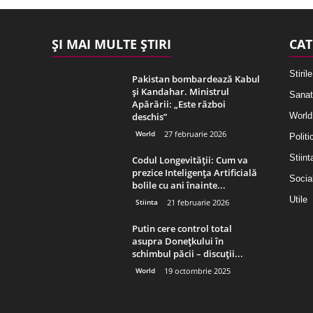
ȘI MAI MULTE ȘTIRI
CAT
Stirile
Pakistan bombardează Kabul
și Kandahar. Ministrul
Sanat
Apărării: „Este război
deschis”
World
World
27 februarie 2026
Politi
Stiint
Codul Longevității: Cum va
prezice Inteligența Artificială
Socia
bolile cu ani înainte...
Utile
Stiinta
21 februarie 2026
Putin cere control total
asupra Donețkului în
schimbul păcii – discuții...
World
19 octombrie 2025