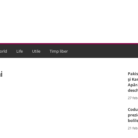
orld
Life
Utile
Timp liber
i
Paki
și Ka
Apără
desch
27 feb
Codul
prezi
bolile
21 feb