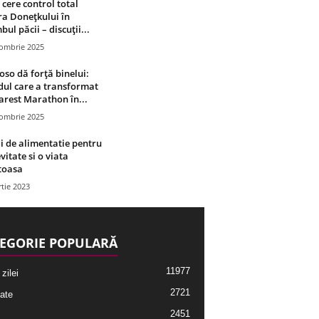
 cere control total
a Donețkului în
bul păcii – discuții...
tombrie 2025
oso dă forță binelui:
ul care a transformat
rest Marathon în...
tombrie 2025
i de alimentatie pentru
vitate si o viata
toasa
tie 2023
EGORIE POPULARĂ
11977
 zilei
2721
ate
2451