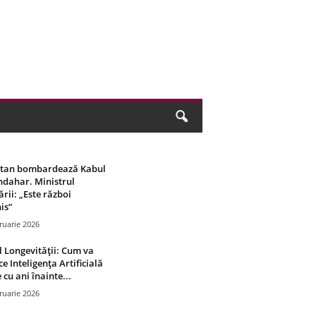
stan bombardează Kabul
ndahar. Ministrul
rii: „Este război
is”
ruarie 2026
 Longevității: Cum va
ce Inteligența Artificială
 cu ani înainte...
ruarie 2026