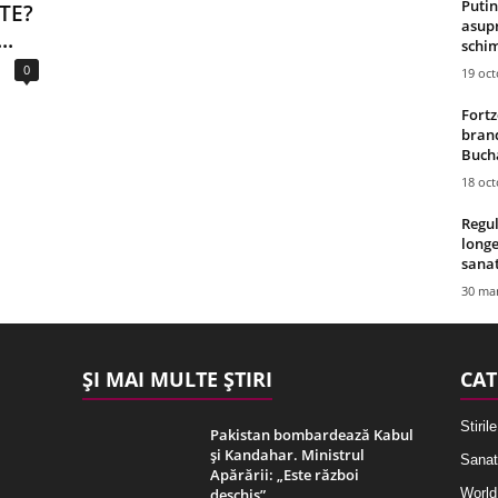
Putin
TE?
asupr
..
schim
0
19 oc
Fortz
brand
Bucha
18 oc
Regul
longe
sana
30 mar
ȘI MAI MULTE ȘTIRI
CAT
Stirile
Pakistan bombardează Kabul
și Kandahar. Ministrul
Sanat
Apărării: „Este război
deschis”
World