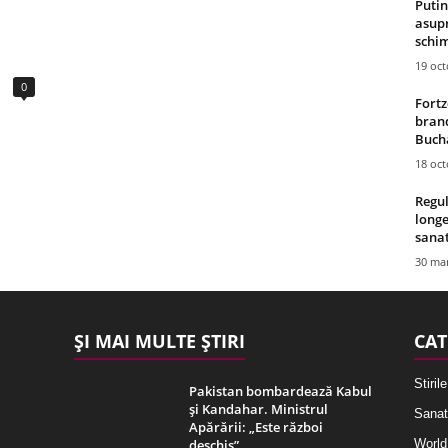
Putin
asupr
schim
19 oc
0
Fortz
brand
Bucha
18 oc
Regul
longe
sana
30 mar
ȘI MAI MULTE ȘTIRI
CAT
Stirile
Pakistan bombardează Kabul
și Kandahar. Ministrul
Sanat
Apărării: „Este război
deschis”
World