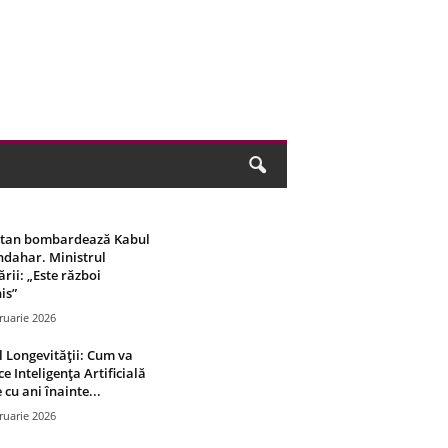
stan bombardează Kabul
ndahar. Ministrul
rii: „Este război
is”
ruarie 2026
 Longevității: Cum va
ce Inteligența Artificială
 cu ani înainte...
ruarie 2026