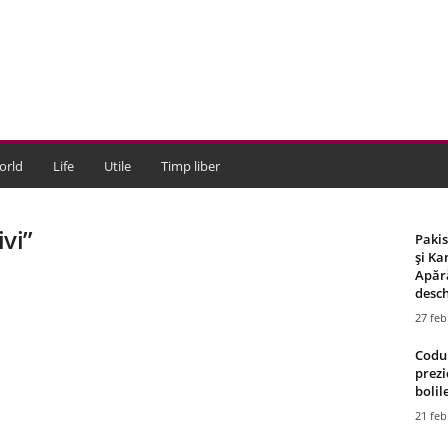
orld
Life
Utile
Timp liber
ivi”
Paki
și Ka
Apără
desch
27 feb
Codul
prezi
bolile
21 feb