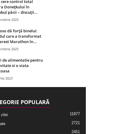
 cere control total
a Donețkului în
bul păcii – discuții...
tombrie 2025
oso dă forță binelui:
ul care a transformat
rest Marathon în...
tombrie 2025
i de alimentatie pentru
vitate si o viata
toasa
tie 2023
EGORIE POPULARĂ
11977
 zilei
2721
ate
2451