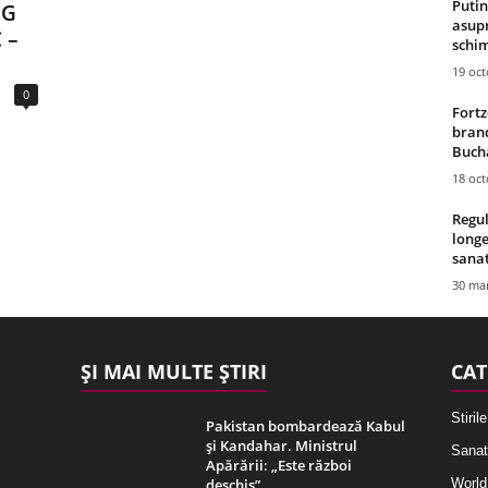
Putin
NG
asupr
 –
schim
19 oc
0
Fortz
brand
Bucha
18 oc
Regul
longe
sana
30 mar
ȘI MAI MULTE ȘTIRI
CAT
Stirile
Pakistan bombardează Kabul
și Kandahar. Ministrul
Sanat
Apărării: „Este război
deschis”
World