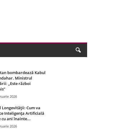
stan bombardează Kabul
ndahar. Ministrul
rii: „Este război
is”
ruarie 2026
 Longevității: Cum va
ce Inteligența Artificială
 cu ani înainte...
ruarie 2026