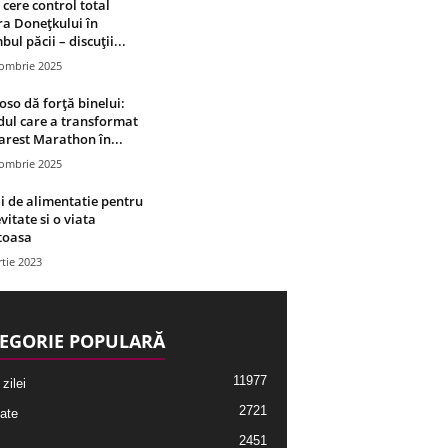
 cere control total
a Donețkului în
bul păcii – discuții...
tombrie 2025
oso dă forță binelui:
ul care a transformat
rest Marathon în...
tombrie 2025
i de alimentatie pentru
vitate si o viata
toasa
tie 2023
EGORIE POPULARĂ
11977
 zilei
2721
ate
2451