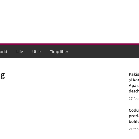
orld
Life
Utile
Timp liber
ng
Paki
și Ka
Apără
desch
27 feb
Codul
prezi
bolile
21 feb