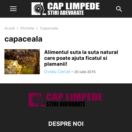
Acasă
Etichete
Capaceala
capaceala
Alimentul suta la suta natural
care poate ajuta ficatul si
plamanii!
Ovidiu Cercel
-
20 iulie 2015
DESPRE NOI