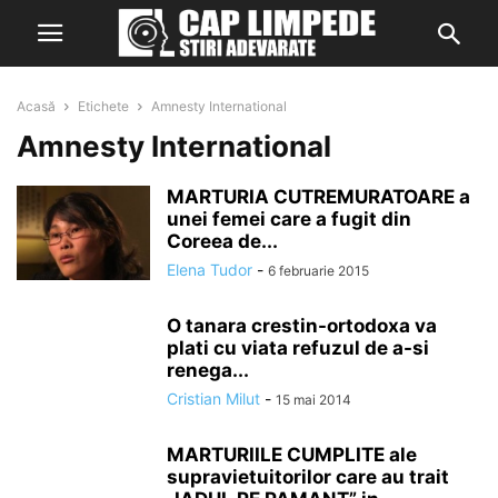
Acasă
Etichete
Amnesty International
Amnesty International
MARTURIA CUTREMURATOARE a
unei femei care a fugit din
Coreea de...
Elena Tudor
-
6 februarie 2015
O tanara crestin-ortodoxa va
plati cu viata refuzul de a-si
renega...
Cristian Milut
-
15 mai 2014
MARTURIILE CUMPLITE ale
supravietuitorilor care au trait