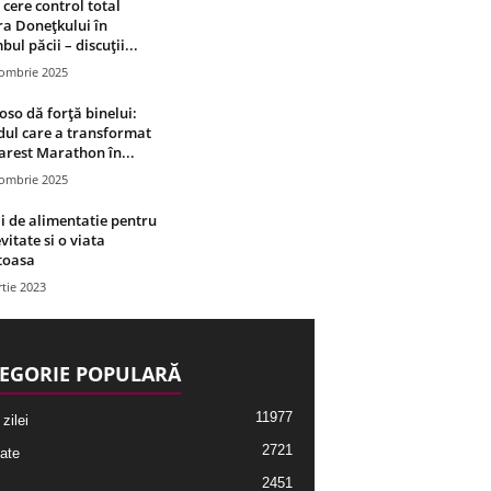
 cere control total
a Donețkului în
bul păcii – discuții...
tombrie 2025
oso dă forță binelui:
ul care a transformat
rest Marathon în...
tombrie 2025
i de alimentatie pentru
vitate si o viata
toasa
tie 2023
EGORIE POPULARĂ
11977
 zilei
2721
ate
2451