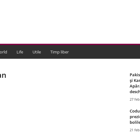
orld
Life
Utile
Timp liber
an
Paki
și Ka
Apără
desch
27 feb
Codul
prezi
bolile
21 feb