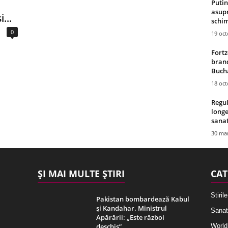
Putin
asupr
...
schim
0
19 oc
Fortz
brand
Bucha
18 oc
Regul
longe
sana
30 mar
ȘI MAI MULTE ȘTIRI
CAT
Stirile
Pakistan bombardează Kabul
și Kandahar. Ministrul
Sanat
Apărării: „Este război
deschis”
World