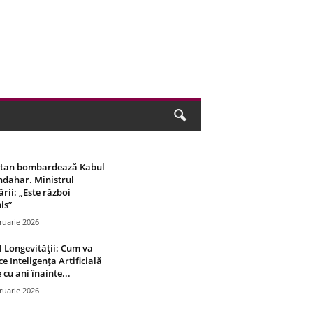
stan bombardează Kabul
ndahar. Ministrul
rii: „Este război
is”
ruarie 2026
 Longevității: Cum va
ce Inteligența Artificială
 cu ani înainte...
ruarie 2026