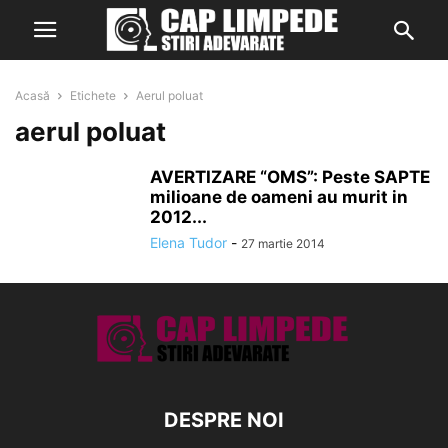
Acasă
Etichete
Aerul poluat
aerul poluat
AVERTIZARE “OMS”: Peste SAPTE
milioane de oameni au murit in
2012...
Elena Tudor
-
27 martie 2014
DESPRE NOI