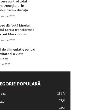
 cere control total
a Donețkului în
bul păcii – discuții...
tombrie 2025
oso dă forță binelui:
ul care a transformat
rest Marathon în...
tombrie 2025
i de alimentatie pentru
vitate si o viata
toasa
tie 2023
EGORIE POPULARĂ
11977
 zilei
2721
ate
2451