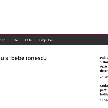
orld
Life
Utile
Timp liber
nu si bebe ionescu
Paki
și Ka
Apără
desch
27 feb
Codul
prezi
bolile
21 feb