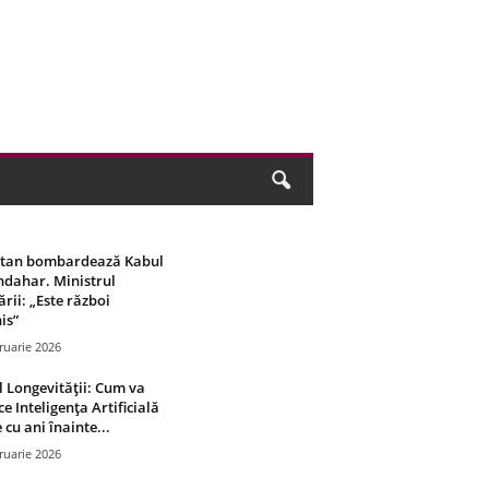
stan bombardează Kabul
ndahar. Ministrul
rii: „Este război
is”
ruarie 2026
 Longevității: Cum va
ce Inteligența Artificială
 cu ani înainte...
ruarie 2026