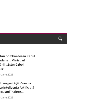
stan bombardează Kabul
ndahar. Ministrul
rii: „Este război
is”
ruarie 2026
 Longevității: Cum va
ce Inteligența Artificială
 cu ani înainte...
ruarie 2026