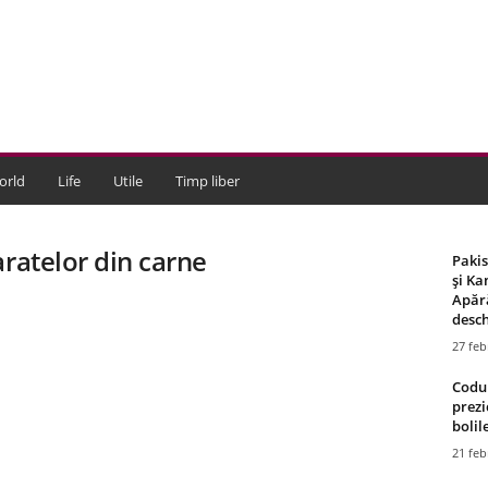
orld
Life
Utile
Timp liber
aratelor din carne
Paki
și Ka
Apără
desch
27 feb
Codul
prezi
bolile
21 feb