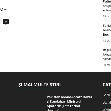
Putin
asupr
e –
schim
19 oc
0
Fortz
brand
Bucha
18 oc
Regul
longe
sana
30 mar
ȘI MAI MULTE ȘTIRI
CAT
Stirile
Pakistan bombardează Kabul
și Kandahar. Ministrul
Sanat
Apărării: „Este război
deschis”
World