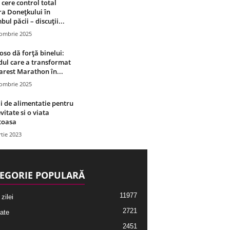
 cere control total
a Donețkului în
bul păcii – discuții...
tombrie 2025
oso dă forță binelui:
ul care a transformat
rest Marathon în...
tombrie 2025
i de alimentatie pentru
vitate si o viata
toasa
tie 2023
EGORIE POPULARĂ
11977
 zilei
2721
ate
2451