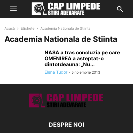
Acasă
Etichete
Academia Nationala de Stiinta
Academia Nationala de Stiinta
NASA a tras concluzia pe care
OMENIREA a asteptat-o
dintotdeauna: „Nu...
Elena Tudor
-
5 noiembrie 2013
DESPRE NOI