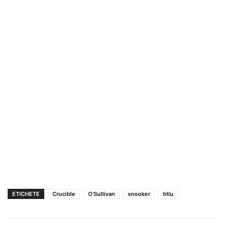
ETICHETE
Crucible
O'Sullivan
snooker
titlu