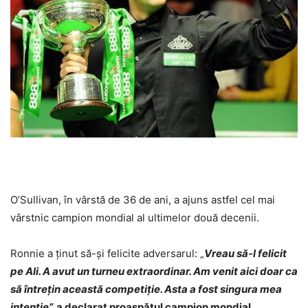
O’Sullivan, în vârstă de 36 de ani, a ajuns astfel cel mai
vârstnic campion mondial al ultimelor două decenii.
Ronnie a ţinut să-şi felicite adversarul: „
Vreau să-l felicit
pe Ali. A avut un turneu extraordinar. Am venit aici doar ca
să întreţin această competiţie. Asta a fost singura mea
intenţie”,
a declarat proaspătul campion mondial.