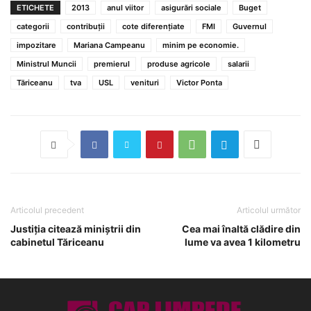
ETICHETE
2013
anul viitor
asigurări sociale
Buget
categorii
contribuţii
cote diferenţiate
FMI
Guvernul
impozitare
Mariana Campeanu
minim pe economie.
Ministrul Muncii
premierul
produse agricole
salarii
Tăriceanu
tva
USL
venituri
Victor Ponta
Articolul precedent
Articolul următor
Justiţia citează miniştrii din
Cea mai înaltă clădire din
cabinetul Tăriceanu
lume va avea 1 kilometru