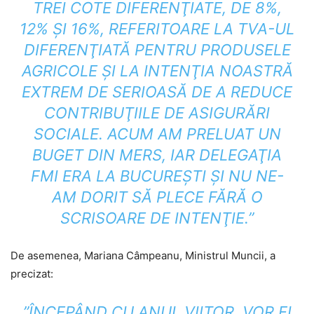
TREI COTE DIFERENŢIATE, DE 8%,
12% ŞI 16%, REFERITOARE LA TVA-UL
DIFERENŢIATĂ PENTRU PRODUSELE
AGRICOLE ŞI LA INTENŢIA NOASTRĂ
EXTREM DE SERIOASĂ DE A REDUCE
CONTRIBUŢIILE DE ASIGURĂRI
SOCIALE. ACUM AM PRELUAT UN
BUGET DIN MERS, IAR DELEGAŢIA
FMI ERA LA BUCUREŞTI ŞI NU NE-
AM DORIT SĂ PLECE FĂRĂ O
SCRISOARE DE INTENŢIE.”
De asemenea, Mariana Câmpeanu, Ministrul Muncii, a
precizat:
”ÎNCEPÂND CU ANUL VIITOR, VOR FI