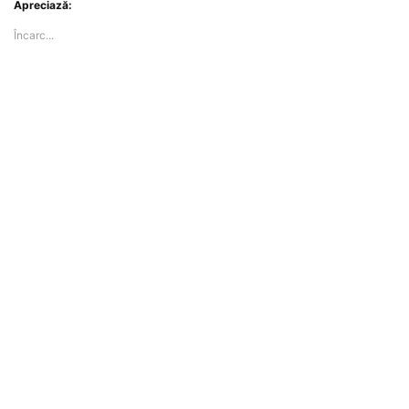
Apreciază:
Încarc...