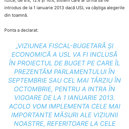
fizice, de 8%, 12% şi 16%, sistem care ar urma să fie
introdus de la 1 ianuarie 2013 dacă USL va câştiga alegerile
din toamnă.
Ponta a declarat:
„VIZIUNEA FISCAL-BUGETARĂ ŞI
ECONOMICĂ A USL VA FI INCLUSĂ
ÎN PROIECTUL DE BUGET PE CARE ÎL
PREZENTĂM PARLAMENTULUI ÎN
SEPTEMBRIE SAU CEL MAI TÂRZIU ÎN
OCTOMBRIE, PENTRU A INTRA ÎN
VIGOARE DE LA 1 IANUARIE 2013.
ACOLO VOM IMPLEMENTA CELE MAI
IMPORTANTE MĂSURI ALE VIZIUNII
NOASTRE, REFERITOARE LA CELE