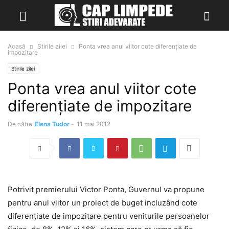
Acasă
Stirile zilei
Ponta vrea anul viitor cote diferenţiate de
impozitare
Stirile zilei
Ponta vrea anul viitor cote
diferenţiate de impozitare
De către
Elena Tudor
-
11 mai 2012
Potrivit premierului Victor Ponta, Guvernul va propune
pentru anul viitor un proiect de buget incluzând cote
diferenţiate de impozitare pentru veniturile persoanelor