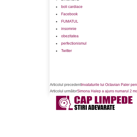
boli cardiace
Facebook
FUMATUL
insomnie
obezitatea
perfectionismul
Twitter
Acțiune
Articolul precedent
Invataturile lui Octavian Paler pent
Articolul următor
Simona Halep a ajuns numarul 2 mondi