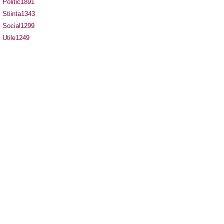
Politic
1891
Stiinta
1343
Social
1299
Utile
1249