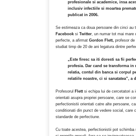
profesionale si academice, insa aces
inclusiv infectiile si moartea premat
publicat in 2006.
Se estimeaza ca doua persoane din cinci au ten
Facebook
si
Twitter
, un numar tot mai mare d
perfecte, a afirmat
Gordon Flett,
profesor de 
studiat timp de 20 de ani legatura dintre perfe
„Este firesc sa iti doresti sa fii perf
profesia. Dar cand se transforma in 
relatia, contul din banca si corpul 
relatiile noastre, ci si sanatatea”, a
Profesorul
Flett
si echipa lui de cercetatori a i
orientati asupra propriei persoane, care se co
perfectionistii orientati catre alte persoane, ca
conditionati din punct de vedere social, care cr
standarde de perfectiune.
Cu toate acestea, perfectionistii pot schimba 
si propriile greseli, fara sa se invinovateasca.