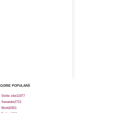
EGORIE POPULARĂ
Stirile zilei
11977
Sanatate
2721
World
2451