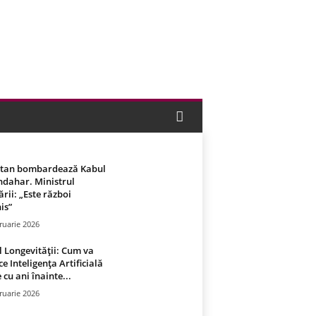
stan bombardează Kabul
ndahar. Ministrul
rii: „Este război
is”
ruarie 2026
 Longevității: Cum va
ce Inteligența Artificială
 cu ani înainte...
ruarie 2026