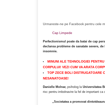
Acțiune
Urmareste-ne pe Facebook pentru cele mai
Cap Limpede
Perfectionismul poate da batai de cap perso
declansa probleme de sanatate severe, de la
insomnie.
MINUNI ALE TEHNOLOGIEI PENTRU 
CORPULUI! VEZI CUM VA ARATA CORP
TOP ZECE BOLI DISTRUGATOARE CA
NESANATOASE!
Danielle Molnar,
psiholog la
Universitatea B
risc pentru imbolnavire la fel de important ca
„Societatea a promovat dintotdeauna 