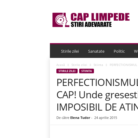
C
a
p
L
i
m
p
e
Stirile zilei
Sanatate
Politic
W
d
e
Acasă
Stirile zilei
Stiinta
PERFECTIONISMUL it
STIRILE ZILEI
STIINTA
PERFECTIONISMUL 
CAP! Unde gresesti
IMPOSIBIL DE ATI
De către
Elena Tudor
-
24 aprilie 2015