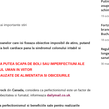
Putin
asupr
schim
19 oc
 importante stiri
Fortz
brand
Bucha
18 oc
anelor care isi fixeaza obiective imposibil de atins, putand
 boli cardiace pana la sindromul colonului iritabil si
Regul
longe
sana
A PUTEA SCAPA DE BOLI SAU IMPERFECTIUNI ALE
30 mar
UL UMAN IN VIITOR
UZATE DE ALIMENTATIA SI OBICEIURILE
rock
din
Canada,
considera ca perfectionismul este un factor de
 obezitatea si fumatul, informeaza
dailymail.co.uk
.
perfectionismul si beneficiile sale pentru realizarile