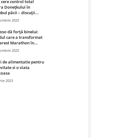
 cere control total
a Donețkului în
bul păcii – discuții...
tombrie 2025
oso dă forță binelui:
ul care a transformat
rest Marathon în...
tombrie 2025
i de alimentatie pentru
vitate si o viata
toasa
tie 2023