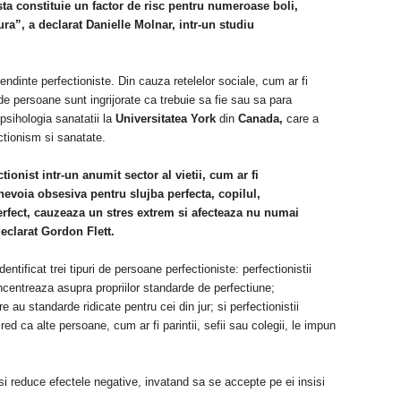
ta constituie un factor de risc pentru numeroase boli,
ura”, a declarat Danielle Molnar, intr-un studiu
dinte perfectioniste. Din cauza retelelor sociale, cum ar fi
e persoane sunt ingrijorate ca trebuie sa fie sau sa para
psihologia sanatatii la
Universitatea York
din
Canada,
care a
ctionism si sanatate.
ectionist intr-un anumit sector al vietii, cum ar fi
nevoia obsesiva pentru slujba perfecta, copilul,
perfect, cauzeaza un stres extrem si afecteaza nu numai
 declarat Gordon Flett.
dentificat trei tipuri de persoane perfectioniste: perfectionistii
ncentreaza asupra propriilor standarde de perfectiune;
re au standarde ridicate pentru cei din jur; si perfectionistii
ed ca alte persoane, cum ar fi parintii, sefii sau colegii, le impun
si reduce efectele negative, invatand sa se accepte pe ei insisi