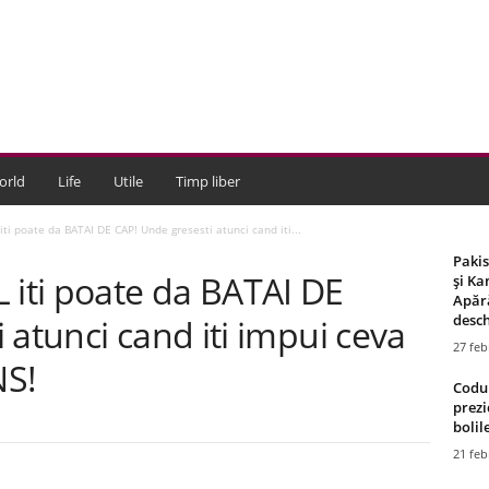
orld
Life
Utile
Timp liber
i poate da BATAI DE CAP! Unde gresesti atunci cand iti...
Paki
iti poate da BATAI DE
și Ka
Apără
desch
 atunci cand iti impui ceva
27 feb
NS!
Codul
prezi
bolile
21 feb