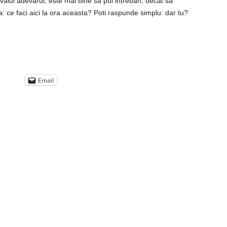
valui adevarul, este mai bine sa pui intrebari, decat sa
: ce faci aici la ora aceasta? Poti raspunde simplu: dar tu?
Email