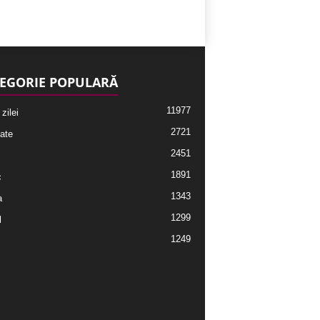
EGORIE POPULARĂ
11977
 zilei
2721
ate
2451
1891
c
1343
a
1299
l
1249