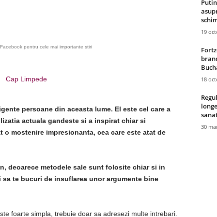
Putin
asupr
schim
19 oc
Facebook pentru cele mai importante stiri
Fortz
brand
Bucha
Cap Limpede
18 oc
Regul
longe
ligente persoane din aceasta lume. El este cel care a
sana
izatia actuala gandeste si a inspirat chiar si
30 mar
sat o mostenire impresionanta, cea care este atat de
n, deoarece metodele sale sunt folosite chiar si in
ti sa te bucuri de insuflarea unor argumente bine
te foarte simpla, trebuie doar sa adresezi multe intrebari.