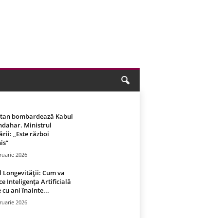
stan bombardează Kabul
ndahar. Ministrul
rii: „Este război
is”
ruarie 2026
 Longevității: Cum va
ce Inteligența Artificială
 cu ani înainte...
ruarie 2026