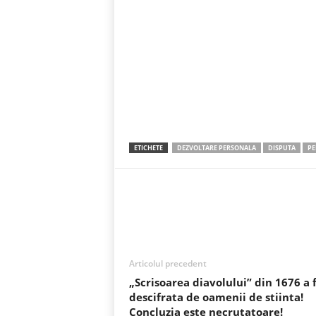
ETICHETE
DEZVOLTARE PERSONALA
DISPUTA
PE
Acțiune
Articolul precedent
„Scrisoarea diavolului” din 1676 a 
descifrata de oamenii de stiinta!
Concluzia este necrutatoare!