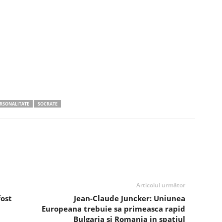
RSONALITATE
SOCRATE
Articolul următor
fost
Jean-Claude Juncker: Uniunea
Europeana trebuie sa primeasca rapid
Bulgaria si Romania in spatiul