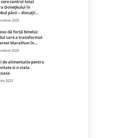
 cere control total
a Donețkului în
bul păcii – discuții...
tombrie 2025
oso dă forță binelui:
ul care a transformat
rest Marathon în...
tombrie 2025
i de alimentatie pentru
vitate si o viata
toasa
tie 2023