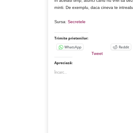
In acelasi timp, atunci cand nu vrei sa dez
minti. De exemplu, daca cineva te intreaba
Sursa:
Secretele
Trimite prietenilor:
WhatsApp
Reddit
Tweet
Apreciază:
Încarc...