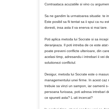
Contraataca acuzatiile si vino cu argumente
Sa ne gandim la urmatoarea situatie: te int
Este posibil sa fii tentat sa ii spui ca nu e
doresti, insa asta il va enerva si mai tare.
Poti aplica metoda lui Socrate si sa incepi s
deranjeaza. Il poti intreba de ce este atat d
poate preveni conflicte ulterioare, din care 
acelasi timp, adresandu-i intrebari ii vei d
solutionezi conflictul.
Desigur, metoda lui Socrate este o masura
managementului unei firme. In acest caz n
trebuie sa vinzi un sampon, iar oamenii s-a
persoana furioasa, poti adresa intrebari d
ce spuneti asta? L-ati incercat?