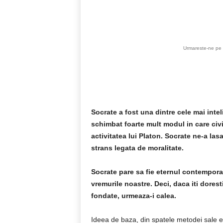
Acțiune
Urmareste-ne pe 
Socrate a fost una dintre cele mai inte
schimbat foarte mult modul in care civil
activitatea lui Platon. Socrate ne-a la
strans legata de moralitate.
Socrate pare sa fie eternul contempora
vremurile noastre. Deci, daca iti dores
fondate, urmeaza-i calea.
Ideea de baza, din spatele metodei sale es