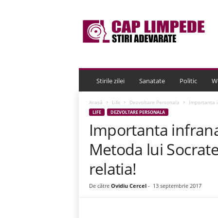
C
a
p
L
i
m
p
e
Stirile zilei
Sanatate
Politic
W
d
e
Acasă
Life
Dezvoltare Personala
Importanta i
LIFE
DEZVOLTARE PERSONALA
Importanta infrana
Metoda lui Socrate 
relatia!
De către
Ovidiu Cercel
-
13 septembrie 2017