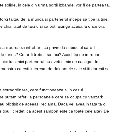
 solide, in cele din urma sortii izbandei vor fi de partea ta.
orci tarziu de la munca si partenerul incepe sa tipe la tine.
ste chiar atat de tarziu si ca poti ajunge acasa la orice ora
a ii adresezi intrebari, cu privire la subiectul care il
e furios? Ce ar fi trebuit sa faci? Acest tip de intrebari
nici tu si nici partenerul nu aveti nimic de castigat. In
emonstra ca esti interesat de doleantele sale si iti doresti sa
 extraordinara, care functioneaza si in cazul
e putem referi la persoanele care se ocupa cu vanzari:
u plictisit de aceeasi reclama. Daca vei avea in fata ta o
e tipul: credeti ca acest sampon este ca toate celelalte? De