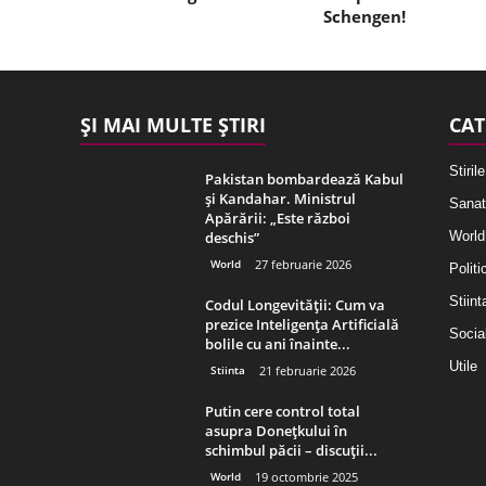
Schengen!
ȘI MAI MULTE ȘTIRI
CAT
Stirile
Pakistan bombardează Kabul
și Kandahar. Ministrul
Sanat
Apărării: „Este război
deschis”
World
World
27 februarie 2026
Politi
Stiint
Codul Longevității: Cum va
prezice Inteligența Artificială
Socia
bolile cu ani înainte...
Utile
Stiinta
21 februarie 2026
Putin cere control total
asupra Donețkului în
schimbul păcii – discuții...
World
19 octombrie 2025