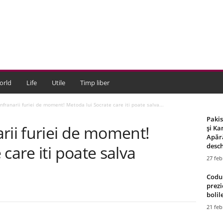
orld
Life
Utile
Timp liber
nfranarii furiei de moment! Metoda lui Socrate care iti poate salva...
Paki
rii furiei de moment!
și Ka
Apără
desch
care iti poate salva
27 feb
Codul
prezi
bolile
21 feb