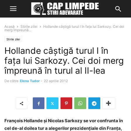
Acasă
Stirile zilei
Hollande câștigă turul I în fața lui Sarkozy. Cei doi
merg împreună...
Stirile zilei
Hollande câștigă turul I în
fața lui Sarkozy. Cei doi merg
împreună în turul al II-lea
De către
Elena Tudor
-
22 aprilie 2012
François Hollande şi Nicolas Sarkozy se vor confrunta în
cel de-al doilea tur a alegerilor prezidenţiale din Franţa,