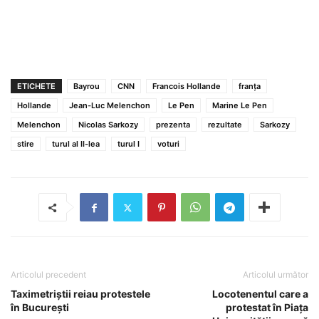
ETICHETE
Bayrou
CNN
Francois Hollande
franţa
Hollande
Jean-Luc Melenchon
Le Pen
Marine Le Pen
Melenchon
Nicolas Sarkozy
prezenta
rezultate
Sarkozy
stire
turul al II-lea
turul I
voturi
Articolul precedent
Articolul următor
Taximetriștii reiau protestele
Locotenentul care a
în București
protestat în Piaţa