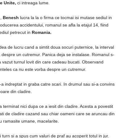
e Unite,
ci intreaga lume.
1,
Benesh
lucra la la o firma ce tocmai isi mutase sediul in
roducerea accidentului, romanul se afla la etajul 14, fiind
ediul petrecut in
Romania.
vedea de lucru cand a simtit doua socuri puternice, la interval
rba despre un cutremur. Panica deja se instalase. Romanul s-
 a vazut turnul lovit din care cadeau bucati. Observand
 a inteles ca nu este vorba despre un cutremur.
a indreptat in graba catre scari. In drumul sau si-a convins
boare din cladire.
terminat nici dupa ce a iesit din cladire. Acesta a povestit
ti de cladire cazand sau chiar oameni care se aruncau din
au ramasite umane, macelarite.
 turn si a spus cum valuri de praf au acoperit totul in jur.