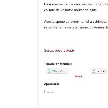
Desi era marcat de cele vazute, romanul a r
calitate de voluntar doritor sa ajute.
Acesta spune ca evenimentul a schimbat ra
in permanenta cu o tensiune, cu teama de 
Sursa:
observator.tv
Trimite prietenilor:
WhatsApp
Reddit
Tweet
Apreciază:
Încarc...