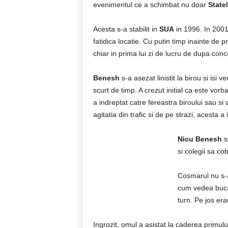
evenimentul ce a schimbat nu doar
Statel
Acesta s-a stabilit in
SUA
in 1996. In 200
fatidica locatie. Cu putin timp inainte de p
chiar in prima lui zi de lucru de dupa conc
Benesh
s-a asezat linistit la birou si isi 
scurt de timp. A crezut initial ca este vo
a indreptat catre fereastra biroului sau si
agitatia din trafic si de pe strazi, acesta
Nicu Benesh
s-
si colegii sa co
Cosmarul nu s-a 
cum vedea buca
turn. Pe jos er
Ingrozit, omul a asistat la caderea primului