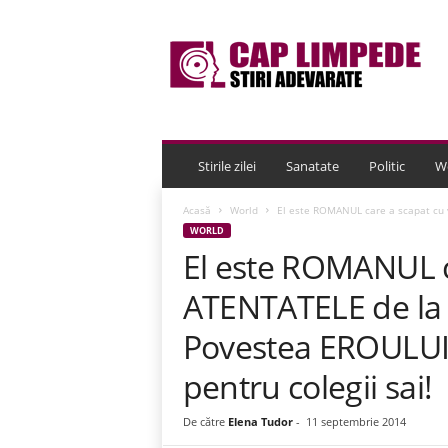
C
a
p
L
i
m
p
e
Stirile zilei
Sanatate
Politic
W
d
e
Acasă
World
El este ROMANUL care a scapat cu v
WORLD
El este ROMANUL ca
ATENTATELE de la
Povestea EROULUI c
pentru colegii sai!
De către
Elena Tudor
-
11 septembrie 2014