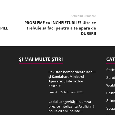
Articolul următor
PROBLEME cu INCHEIETURILE? Uite ce
PILE
trebuie sa faci pentru a te apara de
DURERI!
ȘI MAI MULTE ȘTIRI
CAT
Stirile
Pakistan bombardează Kabul
și Kandahar. Ministrul
Sanat
Apărării: „Este război
deschis”
World
World
27 februarie 2026
Politi
Stiint
Codul Longevității: Cum va
prezice Inteligența Artificială
Socia
bolile cu ani înainte...