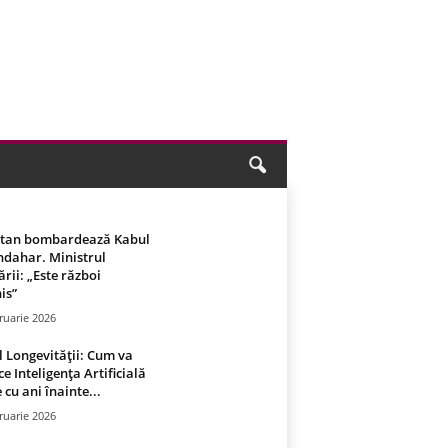
stan bombardează Kabul
ndahar. Ministrul
rii: „Este război
is”
ruarie 2026
 Longevității: Cum va
ce Inteligența Artificială
 cu ani înainte...
ruarie 2026