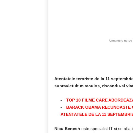
Acțiune
Urmareste-ne pe 
Atentatele teroriste de la 11 septembri
supravietuit miraculos, riscandu-si viat
TOP 10 FILME CARE ABORDEAZA
BARACK OBAMA RECUNOASTE C
ATENTATELE DE LA 11 SEPTEMBRI
Nicu Benesh
este specialist IT si se afla 