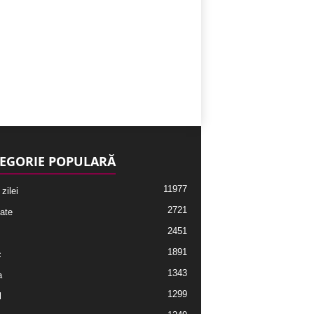
EGORIE POPULARĂ
11977
 zilei
2721
ate
2451
1891
c
1343
a
1299
l