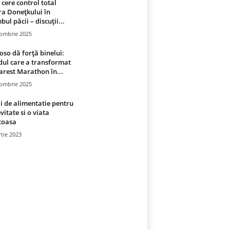
 cere control total
a Donețkului în
bul păcii – discuții...
tombrie 2025
oso dă forță binelui:
ul care a transformat
rest Marathon în...
tombrie 2025
i de alimentatie pentru
vitate si o viata
toasa
tie 2023