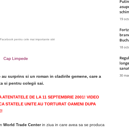
Putin
asupr
schim
19 oc
Fortz
brand
Bucha
Facebook pentru cele mai importante stiri
18 oc
Regul
Cap Limpede
longe
sana
30 mar
e au surprins si un roman in cladirile gemene, care a
a si pentru colegii sai.
 ATENTATELE DE LA 11 SEPTEMBRIE 2001! VIDEO
A STATELE UNITE AU TORTURAT OAMENI DUPA
E!
in
World Trade Center
in ziua in care avea sa se produca