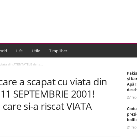
orld
Life
Utile
Timp liber
iata din ATENTATELE de la...
Paki
re a scapat cu viata din
și Ka
Apără
desch
 11 SEPTEMBRIE 2001!
27 feb
are si-a riscat VIATA
Codul
prezi
bolile
21 feb