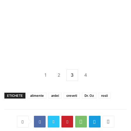
1
2
3
4
ETICHETE
alimente
ardei
creveti
Dr. Oz
rosii