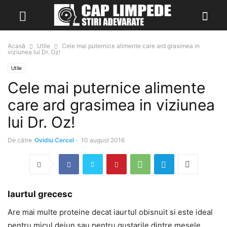
Acasă
Utile
Cele mai puternice alimente care ard grasimea in
viziunea lui Dr. Oz!
Utile
Cele mai puternice alimente
care ard grasimea in viziunea
lui Dr. Oz!
De către
Ovidiu Cercel
-
10 august 2016
Iaurtul grecesc
Are mai multe proteine decat iaurtul obisnuit si este ideal
pentru micul dejun sau pentru gustarile dintre mesele