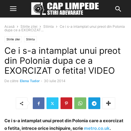
Acasă
Stirile zilei
Stiinta
Ce i s-a intamplat unui preot din Polonia
dupa ce a EXORCIZAT...
Stirile zilei
Stiinta
Ce i s-a intamplat unui preot
din Polonia dupa ce a
EXORCIZAT o fetita! VIDEO
De către
Elena Tudor
-
30 iulie 2014
Ce i s-a intamplat unui preot din Polonia care a exorcizat
o fetita, intrece orice inchipuire, scrie
metro.co.uk
.