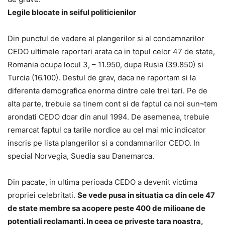
Legile blocate in seiful politicienilor
Din punctul de vedere al plangerilor si al condamnarilor
CEDO ultimele raportari arata ca in topul celor 47 de state,
Romania ocupa locul 3, – 11.950, dupa Rusia (39.850) si
Turcia (16.100). Destul de grav, daca ne raportam si la
diferenta demografica enorma dintre cele trei tari. Pe de
alta parte, trebuie sa tinem cont si de faptul ca noi sun¬tem
arondati CEDO doar din anul 1994. De asemenea, trebuie
remarcat faptul ca tarile nordice au cel mai mic indicator
inscris pe lista plangerilor si a condamnarilor CEDO. In
special Norvegia, Suedia sau Danemarca.
Din pacate, in ultima perioada CEDO a devenit victima
propriei celebritati.
Se vede pusa in situatia ca din cele 47
de state membre sa acopere peste 400 de milioane de
potentiali reclamanti. In ceea ce priveste tara noastra,