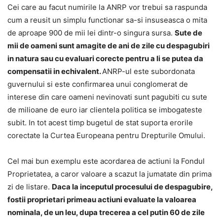
Cei care au facut numirile la ANRP vor trebui sa raspunda
cum a reusit un simplu functionar sa-si insuseasca o mita
de aproape 900 de mii lei dintr-o singura sursa.
Sute de
mii de oameni sunt amagite de ani de zile cu despagubiri
in natura sau cu evaluari corecte pentru a li se putea da
compensatii in echivalent.
ANRP-ul este subordonata
guvernului si este confirmarea unui conglomerat de
interese din care oameni nevinovati sunt pagubiti cu sute
de milioane de euro iar clientela politica se imbogateste
subit. In tot acest timp bugetul de stat suporta erorile
corectate la Curtea Europeana pentru Drepturile Omului.
Cel mai bun exemplu este acordarea de actiuni la Fondul
Proprietatea, a caror valoare a scazut la jumatate din prima
zi de listare.
Daca la inceputul procesului de despagubire,
fostii proprietari primeau actiuni evaluate la valoarea
nominala, de un leu, dupa trecerea a cel putin 60 de zile