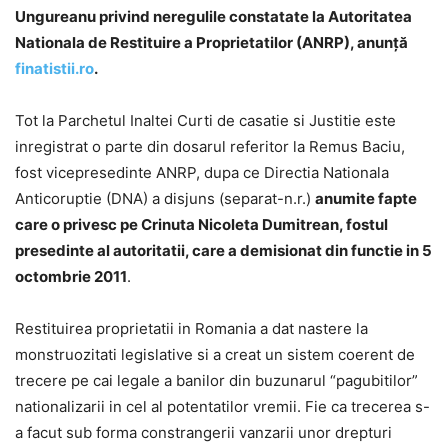
Ungureanu privind neregulile constatate la Autoritatea
Nationala de Restituire a Proprietatilor (ANRP), anunță
finatistii.ro
.
Tot la Parchetul Inaltei Curti de casatie si Justitie este
inregistrat o parte din dosarul referitor la Remus Baciu,
fost vicepresedinte ANRP, dupa ce Directia Nationala
Anticoruptie (DNA) a disjuns (separat-n.r.)
anumite fapte
care o privesc pe Crinuta Nicoleta Dumitrean, fostul
presedinte al autoritatii, care a demisionat din functie in 5
octombrie 2011
.
Restituirea proprietatii in Romania a dat nastere la
monstruozitati legislative si a creat un sistem coerent de
trecere pe cai legale a banilor din buzunarul “pagubitilor”
nationalizarii in cel al potentatilor vremii. Fie ca trecerea s-
a facut sub forma constrangerii vanzarii unor drepturi