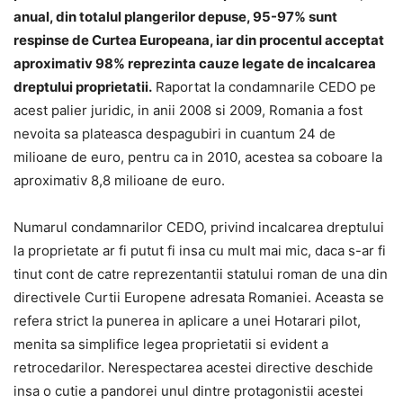
anual, din totalul plangerilor depuse, 95-97% sunt
respinse de Curtea Europeana, iar din procentul acceptat
aproximativ 98% reprezinta cauze legate de incalcarea
dreptului proprietatii.
Raportat la condamnarile CEDO pe
acest palier juridic, in anii 2008 si 2009, Romania a fost
nevoita sa plateasca despagubiri in cuantum 24 de
milioane de euro, pentru ca in 2010, acestea sa coboare la
aproximativ 8,8 milioane de euro.
Numarul condamnarilor CEDO, privind incalcarea dreptului
la proprietate ar fi putut fi insa cu mult mai mic, daca s-ar fi
tinut cont de catre reprezentantii statului roman de una din
directivele Curtii Europene adresata Romaniei. Aceasta se
refera strict la punerea in aplicare a unei Hotarari pilot,
menita sa simplifice legea proprietatii si evident a
retrocedarilor. Nerespectarea acestei directive deschide
insa o cutie a pandorei unul dintre protagonistii acestei