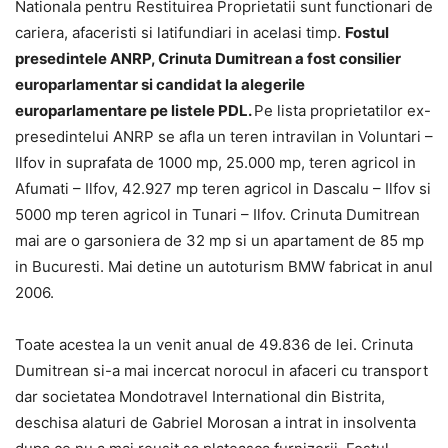
Nationala pentru Restituirea Proprietatii sunt functionari de
cariera, afaceristi si latifundiari in acelasi timp.
Fostul
presedintele ANRP, Crinuta Dumitrean a fost consilier
europarlamentar si candidat la alegerile
europarlamentare pe listele PDL.
Pe lista proprietatilor ex-
presedintelui ANRP se afla un teren intravilan in Voluntari –
Ilfov in suprafata de 1000 mp, 25.000 mp, teren agricol in
Afumati – Ilfov, 42.927 mp teren agricol in Dascalu – Ilfov si
5000 mp teren agricol in Tunari – Ilfov. Crinuta Dumitrean
mai are o garsoniera de 32 mp si un apartament de 85 mp
in Bucuresti. Mai detine un autoturism BMW fabricat in anul
2006.
Toate acestea la un venit anual de 49.836 de lei. Crinuta
Dumitrean si-a mai incercat norocul in afaceri cu transport
dar societatea Mondotravel International din Bistrita,
deschisa alaturi de Gabriel Morosan a intrat in insolventa