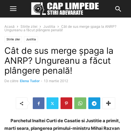
Acasă
Stirile zilei
Justitia
Cât de sus merge șpaga la ANRP?
Ungureanu a făcut plângere penală!
Stirile zilei
Justitia
Cât de sus merge șpaga la
ANRP? Ungureanu a făcut
plângere penală!
De către
Elena Tudor
-
13 martie 2012
Parchetul Inaltei Curti de Casatie si Justitie a primit,
marti seara, plangerea primului-ministru Mihai Razvan