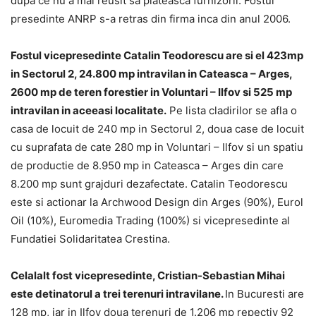
dupa ce nu a mai reusit sa plateasca furnizorii. Fostul
presedinte ANRP s-a retras din firma inca din anul 2006.
Fostul vicepresedinte Catalin Teodorescu are si el 423mp
in Sectorul 2, 24.800 mp intravilan in Cateasca – Arges,
2600 mp de teren forestier in Voluntari – Ilfov si 525 mp
intravilan in aceeasi localitate.
Pe lista cladirilor se afla o
casa de locuit de 240 mp in Sectorul 2, doua case de locuit
cu suprafata de cate 280 mp in Voluntari – Ilfov si un spatiu
de productie de 8.950 mp in Cateasca – Arges din care
8.200 mp sunt grajduri dezafectate. Catalin Teodorescu
este si actionar la Archwood Design din Arges (90%), Eurol
Oil (10%), Euromedia Trading (100%) si vicepresedinte al
Fundatiei Solidaritatea Crestina.
Celalalt fost vicepresedinte, Cristian-Sebastian Mihai
este detinatorul a trei terenuri intravilane.
In Bucuresti are
128 mp, iar in Ilfov doua terenuri de 1.206 mp repectiv 92