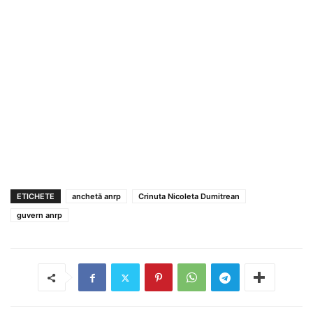
ETICHETE
anchetă anrp
Crinuta Nicoleta Dumitrean
guvern anrp