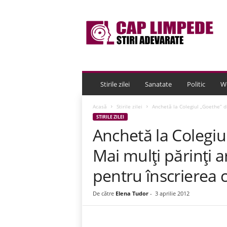
C
a
p
L
i
m
p
e
Stirile zilei
Sanatate
Politic
W
d
e
Acasă
Stirile zilei
Anchetă la Colegiul „Goethe” din
STIRILE ZILEI
Anchetă la Colegiu
Mai mulţi părinţi a
pentru înscrierea c
De către
Elena Tudor
-
3 aprilie 2012