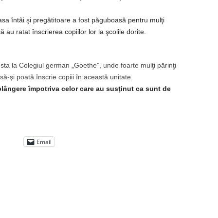
lasa întâi şi pregătitoare a fost păguboasă pentru mulţi
ă au ratat înscrierea copiilor lor la şcolile dorite.
esta la Colegiul german „Goethe”, unde foarte mulţi părinţi
-şi poată înscrie copiii în această unitate.
plângere împotriva celor care au susţinut ca sunt de
Email