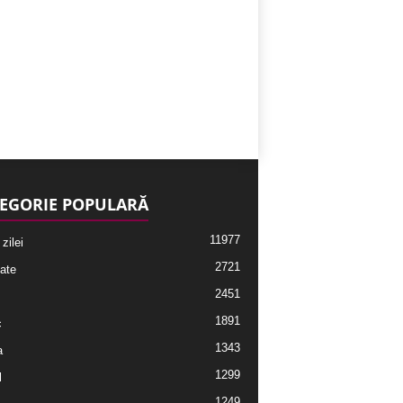
EGORIE POPULARĂ
11977
 zilei
2721
ate
2451
1891
c
1343
a
1299
l
1249