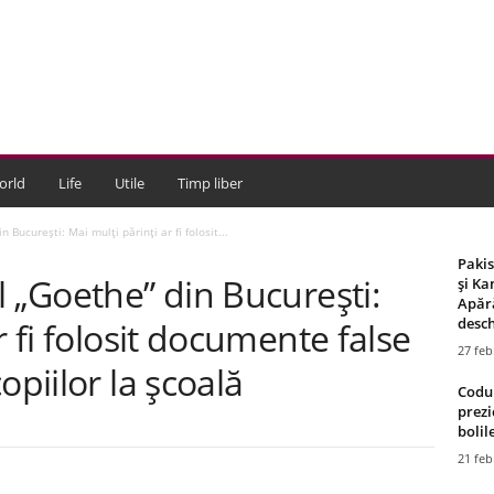
orld
Life
Utile
Timp liber
 Bucureşti: Mai mulţi părinţi ar fi folosit...
Paki
l „Goethe” din Bucureşti:
și Ka
Apără
desch
r fi folosit documente false
27 feb
opiilor la şcoală
Codul
prezi
bolile
21 feb