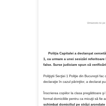
Acțiune
Urmareste-ne pe 
Poliţia Capitalei a declanşat cercetă
1, ca urmare a unei sesizări referitoare 
false. Surse judiciare spun că verifică
Poliţiştii Secţiei 1 Poliţie din Bucureşti fac
declaraţie în cazul părinţilor, a declarat p
Înscrierea copiilor la clasa pregătitoare şi
formal domiciliile pentru ca micuţii să fie a
schimbat domiciliul pe străzi arondate ş