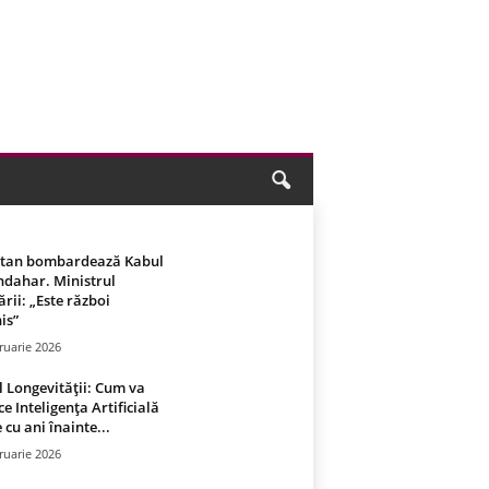
stan bombardează Kabul
ndahar. Ministrul
rii: „Este război
is”
ruarie 2026
 Longevității: Cum va
ce Inteligența Artificială
 cu ani înainte...
ruarie 2026