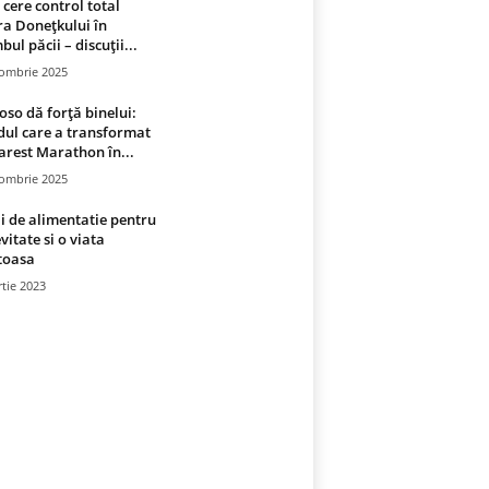
 cere control total
a Donețkului în
bul păcii – discuții...
tombrie 2025
oso dă forță binelui:
ul care a transformat
rest Marathon în...
tombrie 2025
i de alimentatie pentru
vitate si o viata
toasa
tie 2023