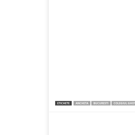
ETICHETE
ANCHETA
BUCURESTI
COLEGIUL GHO
Acțiune