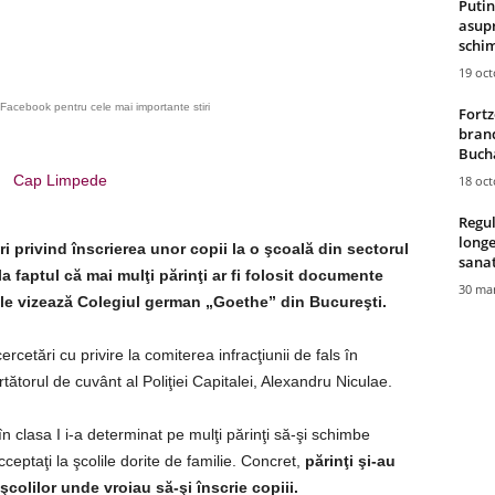
Putin
asupr
schim
19 oc
Facebook pentru cele mai importante stiri
Fortz
brand
Bucha
Cap Limpede
18 oc
Regul
longe
ri privind înscrierea unor copii la o şcoală din sectorul
sana
la faptul că mai mulţi părinţi ar fi folosit documente
30 mar
rile vizează Colegiul german „Goethe” din Bucureşti.
 cercetări cu privire la comiterea infracţiunii de fals în
urtătorul de cuvânt al Poliţiei Capitalei, Alexandru Niculae.
 în clasa I i-a determinat pe mulţi părinţi să-şi schimbe
cceptaţi la şcolile dorite de familie. Concret,
părinţi şi-au
colilor unde vroiau să-şi înscrie copiii.