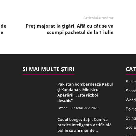
Articolul următor
 de
Preț majorat la țigări. Află cu cât se va
de
scumpi pachetul de la 1 iulie
ȘI MAI MULTE ȘTIRI
CAT
Stirile
Pakistan bombardează Kabul
și Kandahar. Ministrul
Sanat
Apărării: „Este război
deschis”
World
World
27 februarie 2026
Politi
Stiint
Codul Longevității: Cum va
prezice Inteligența Artificială
Socia
bolile cu ani înainte...