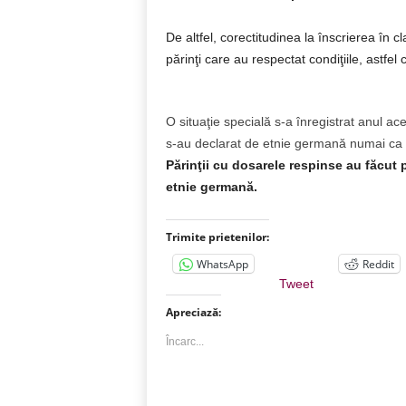
De altfel, corectitudinea la înscrierea în c
părinţi care au respectat condiţiile, astfel c
O situaţie specială s-a înregistrat anul ac
s-au declarat de etnie germană numai ca să
Părinţii cu dosarele respinse au făcut 
etnie germană.
Trimite prietenilor:
WhatsApp
Reddit
Tweet
Apreciază:
Încarc...