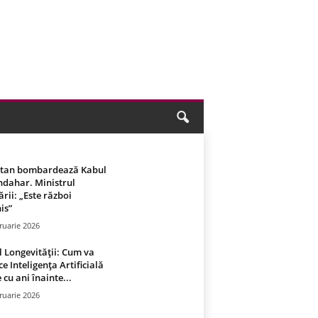
stan bombardează Kabul
ndahar. Ministrul
rii: „Este război
is”
ruarie 2026
 Longevității: Cum va
ce Inteligența Artificială
 cu ani înainte...
ruarie 2026