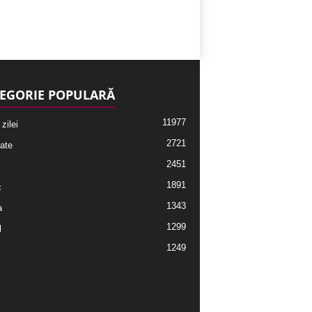
EGORIE POPULARĂ
11977
 zilei
2721
ate
2451
1891
c
1343
a
1299
l
1249