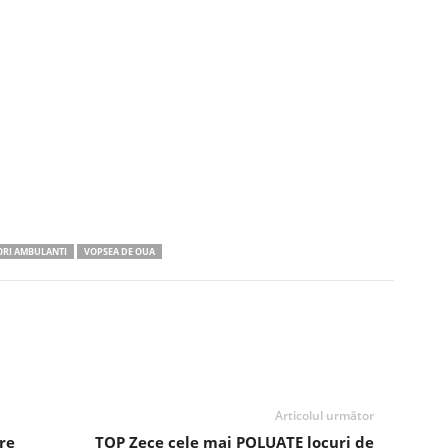
RI AMBULANTI
VOPSEA DE OUA
Articolul următor
re
TOP Zece cele mai POLUATE locuri de