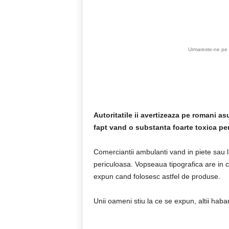
Acțiune
Urmareste-ne pe 
Autoritatile ii avertizeaza pe romani 
fapt vand o substanta foarte toxica p
Comerciantii ambulanti vand in piete sau l
periculoasa. Vopseaua tipografica are in c
expun cand folosesc astfel de produse.
Unii oameni stiu la ce se expun, altii ha