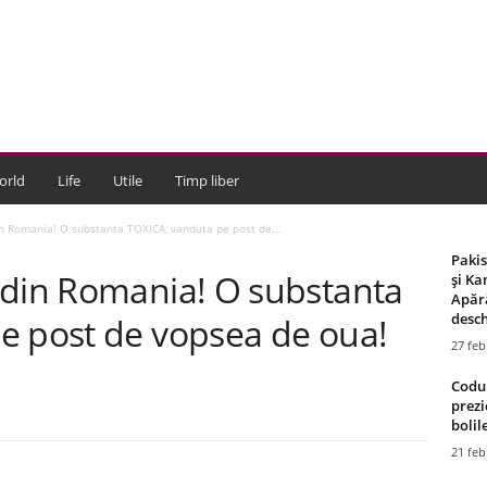
orld
Life
Utile
Timp liber
n Romania! O substanta TOXICA, vanduta pe post de...
Paki
 din Romania! O substanta
și Ka
Apără
desch
e post de vopsea de oua!
27 feb
Codul
prezi
bolile
21 feb