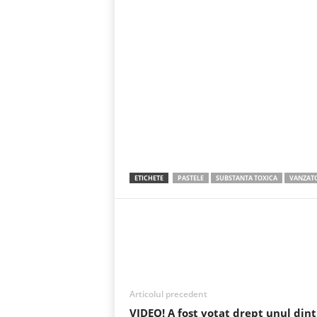
ETICHETE
PASTELE
SUBSTANTA TOXICA
VANZATO
Acțiune
Articolul precedent
VIDEO! A fost votat drept unul dint