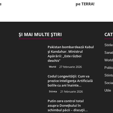
e
pe TERRA!
ȘI MAI MULTE ȘTIRI
CAT
Stirile
Pakistan bombardează Kabul
și Kandahar. Ministrul
Sanat
Apărării: „Este război
deschis”
World
World
27 februarie 2026
Politi
Stiint
Codul Longevității: Cum va
prezice Inteligența Artificială
Socia
bolile cu ani înainte...
Utile
Stiinta
21 februarie 2026
Putin cere control total
asupra Donețkului în
schimbul păcii – discuții...