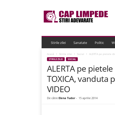
C
a
p
L
i
m
p
e
Stirile zilei
Sanatate
Politic
W
d
e
Acasă
Stirile zilei
Social
ALERTA pe pietele di
STIRILE ZILEI
SOCIAL
ALERTA pe pietele
TOXICA, vanduta p
VIDEO
De către
Elena Tudor
-
15 aprilie 2014