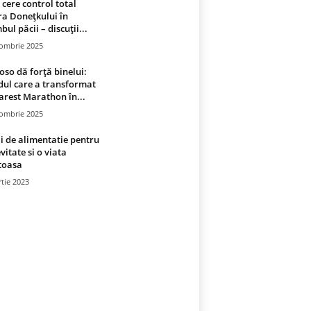
 cere control total
a Donețkului în
bul păcii – discuții...
tombrie 2025
oso dă forță binelui:
ul care a transformat
rest Marathon în...
tombrie 2025
i de alimentatie pentru
vitate si o viata
toasa
tie 2023