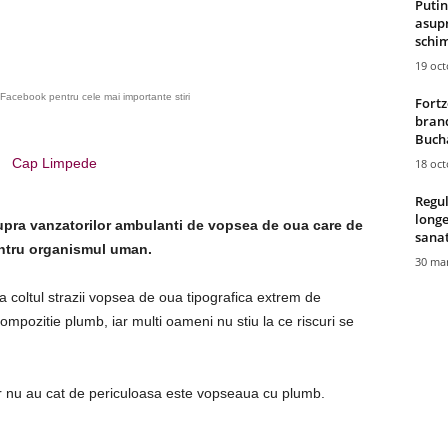
Putin
asupr
schim
19 oc
Facebook pentru cele mai importante stiri
Fortz
brand
Bucha
Cap Limpede
18 oc
Regul
longe
asupra vanzatorilor ambulanti de vopsea de oua care de
sana
entru organismul uman.
30 mar
a coltul strazii vopsea de oua tipografica extrem de
ompozitie plumb, iar multi oameni nu stiu la ce riscuri se
bar nu au cat de periculoasa este vopseaua cu plumb.