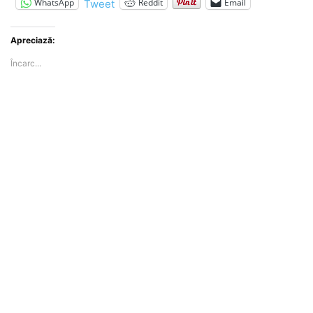
WhatsApp
Reddit
Email
Tweet
Apreciază:
Încarc...