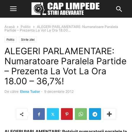
Acasă
Politic
ALEGERI PARLAMENTARE: Numaratoare Paralela
Partide – Prezenta La Vot La Ora 18.00...
Politic
Stirile zilei
ALEGERI PARLAMENTARE:
Numaratoare Paralela Partide
– Prezenta La Vot La Ora
18.00 – 36,7%!
De către
Elena Tudor
-
9 decembrie 2012
ALEGERI PARLAMENTARE: Potrivit numaratorii paralele la