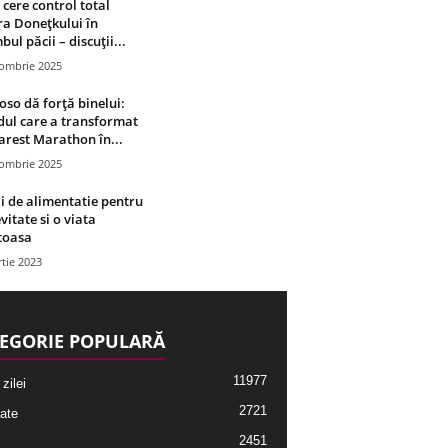
 cere control total
a Donețkului în
bul păcii – discuții...
tombrie 2025
oso dă forță binelui:
ul care a transformat
rest Marathon în...
tombrie 2025
i de alimentatie pentru
vitate si o viata
toasa
tie 2023
EGORIE POPULARĂ
11977
 zilei
2721
ate
2451