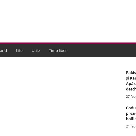
orld
Life
Utile
Timp liber
Paki
și Ka
Apără
desch
27 feb
Codul
prezi
bolile
21 feb