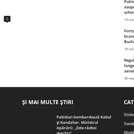
Putin
asupr
schim
0
19 oc
Fortz
brand
Bucha
18 oc
Regul
longe
sana
30 mar
ȘI MAI MULTE ȘTIRI
CAT
Stirile
Pakistan bombardează Kabul
și Kandahar. Ministrul
Sanat
Apărării: „Este război
deschis”
World