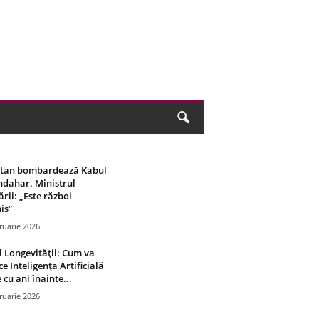
stan bombardează Kabul
ndahar. Ministrul
rii: „Este război
is”
ruarie 2026
 Longevității: Cum va
ce Inteligența Artificială
 cu ani înainte...
ruarie 2026