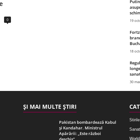
Putin
e
asupr
schim
0
19 oc
Fortz
brand
Bucha
18 oc
Regul
longe
sana
30 mar
ȘI MAI MULTE ȘTIRI
CAT
Stirile
Pakistan bombardează Kabul
și Kandahar. Ministrul
Sanat
Apărării: „Este război
deschis”
World