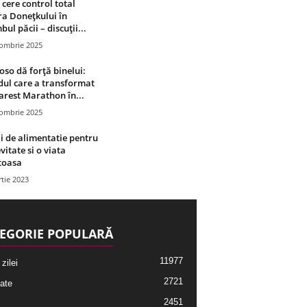
 cere control total
a Donețkului în
bul păcii – discuții...
tombrie 2025
oso dă forță binelui:
ul care a transformat
rest Marathon în...
tombrie 2025
i de alimentatie pentru
vitate si o viata
toasa
tie 2023
EGORIE POPULARĂ
11977
 zilei
2721
ate
2451