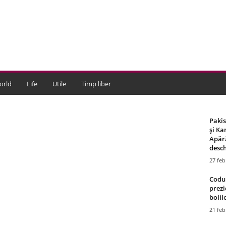
orld
Life
Utile
Timp liber
Paki
și Ka
Apără
desch
27 feb
Codul
prezi
bolile
21 feb